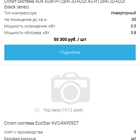
Сплит-система AUX ASW-H12B4/JD-R2DI AS-H12B4/JD-R2DI
(black series)
Тип компрессора
Инверторный
На помещение до, кв.м
35
Мощность охлаждения, кВт:
3.5
Мощность обогрева, кВт:
3.8
50 300 руб.
/ шт
Подробнее
Под заказ (10-12 дней)
Сплит-система EcoStar KVS-RAY09ST
Снят с производства
5
Базовая единица
шт