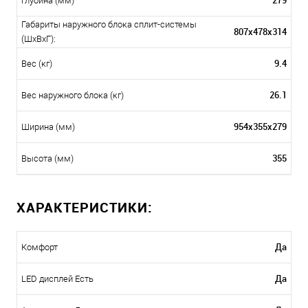
279
Глубина (мм)
Габариты наружного блока сплит-системы
807х478х314
(ШxВxГ):
9.4
Вес (кг)
26.1
Вес наружного блока (кг)
954х355х279
Ширина (мм)
355
Высота (мм)
ХАРАКТЕРИСТИКИ:
Да
Комфорт
Да
LED дисплей Есть