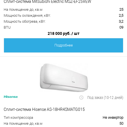
Сплит-система Mitsubishi Electric MSZ-EF25VEW
На помещение до, кв.м
25
Мощность охлаждения, кВт:
2,5
Мощность обогрева, кВт:
3,2
BTU
09
218 000 руб.
/ шт
Подробнее
Под заказ (10-12 дней)
Сплит-система Hisense AS-18HR4SMATG015
Тип компрессора
Не инвертор
На помещение до, кв.м
50