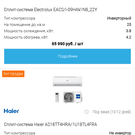
Сплит-система Electrolux EACS/I-09HAV/N8_22Y
Тип компрессора
Инверторный
На помещение до, кв.м
25
Мощность охлаждения, кВт:
3.8
Мощность обогрева, кВт:
4.2
65 990 руб.
/ шт
Подробнее
Хит продаж
Под заказ (10-12 дней)
Сплит-система Haier AS18TT4HRA/1U18TL4FRA
Тип компрессора
Не инвертор