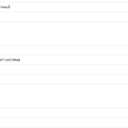
ычный
ит-система