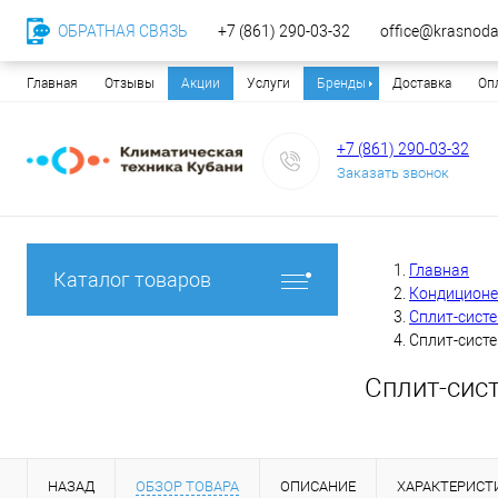
ОБРАТНАЯ СВЯЗЬ
+7 (861) 290-03-32
office@krasnodar
Главная
Отзывы
Акции
Услуги
Бренды
Доставка
Оп
+7 (861) 290-03-32
Заказать звонок
Главная
Каталог товаров
Кондицион
Сплит-сист
Сплит-систе
Сплит-сис
НАЗАД
ОБЗОР ТОВАРА
ОПИСАНИЕ
ХАРАКТЕРИСТ