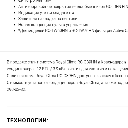
Фильтр Silver Ion*
Антикоррозийное покрытие теплообменников GOLDEN FI
Индикация утечки хладагента
Защитная накладка на вентили
Новая концепция пульта управления
*Для моделей RC-TW60HN и RC-TW76HN фильтры Active Carbo
В продаже сплит-система Royal Clima RC-G39HN в Краснодаре в 
кондиционера - 12 BTU / 3.9 кВт, хватит для квартир и помещен
Сплит-система Royal Clima RC-G39HN доступна к заказу с беспл
Стоимость установки кондиционеров Royal Clima, а также подро
290-03-32.
ТЕХНОЛОГИИ: