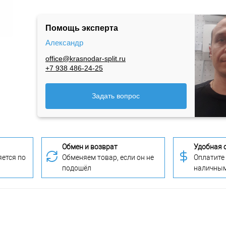
Помощь эксперта
Александр
office@krasnodar-split.ru
+7 938 486-24-25
Задать вопрос
Обмен и возврат
Удобная 
ется по
Обменяем товар, если он не
Оплатите
подошёл
наличны