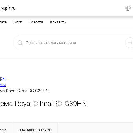
-split.ru
лата
Блог
Новости
Контакты
еры
емы
ма Royal Clima RC-G39HN
тема Royal Clima RC-G39HN
ИКИ
ПОХОЖИЕ ТОВАРЫ