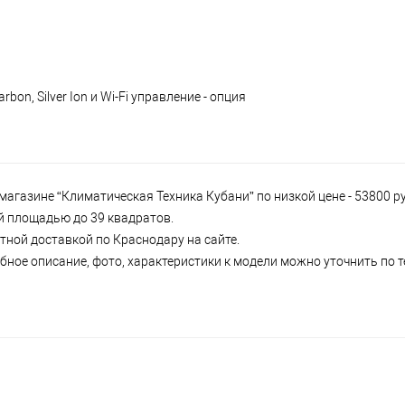
N
n, Silver Ion и Wi-Fi управление - опция
магазине “Климатическая Техника Кубани” по низкой цене - 53800 
ий площадью до 39 квадратов.
атной доставкой по Краснодару на сайте.
бное описание, фото, характеристики к модели можно уточнить по т