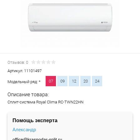
Отзывов: 0
Артикул:
11101497
07
09
12
20
24
Модельный ряд: *
Описание товара:
Сплит-система Royal Clima RC-TWN22HN
Помощь эксперта
Александр
office@krasnodar-split.ru