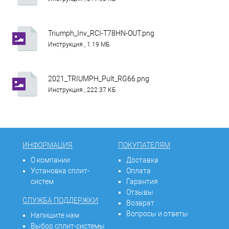
Triumph_Inv_RCI-T78HN-OUT.png
Инструкция , 1.19 МБ
2021_TRIUMPH_Pult_RG66.png
Инструкция , 222.37 КБ
ИНФОРМАЦИЯ
ПОКУПАТЕЛЯМ
О компании
Доставка
Установка сплит-
Оплата
систем
Гарантия
Отзывы
СЛУЖБА ПОДДЕРЖКИ
Возврат
Вопросы и ответы
Напишите нам
Выбор сплит-системы