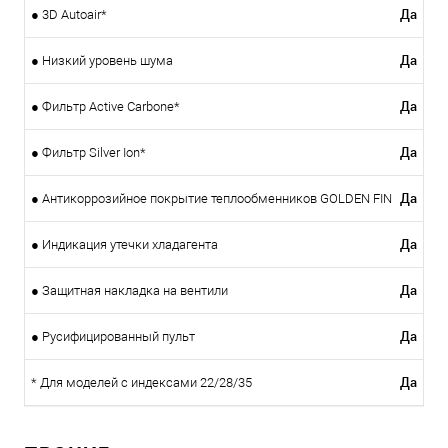
Да
● 3D Autoair*
Да
● Низкий уровень шума
Да
● Фильтр Active Carbone*
Да
● Фильтр Silver Ion*
Да
● Антикоррозийное покрытие теплообменников GOLDEN FIN
Да
● Индикация утечки хладагента
Да
● Защитная накладка на вентили
Да
● Русифицированный пульт
Да
* Для моделей c индексами 22/28/35