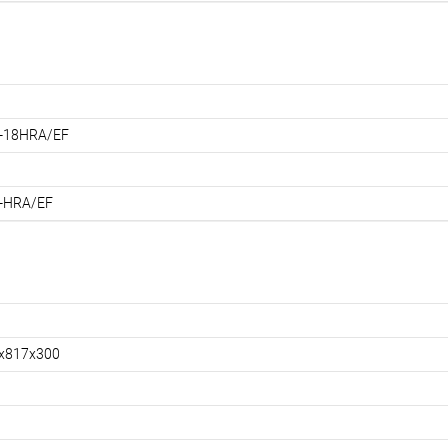
-18HRA/EF
-HRA/EF
х817х300