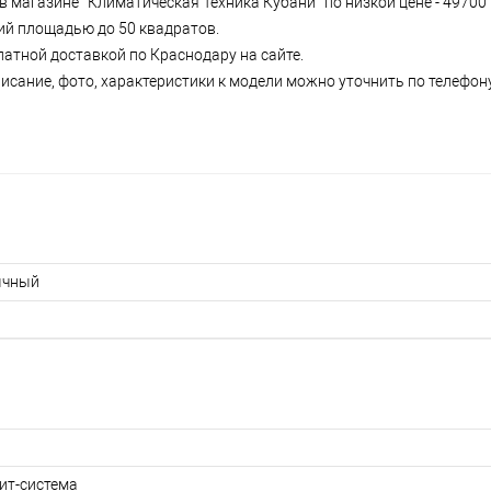
в магазине “Климатическая Техника Кубани” по низкой цене - 49700
ний площадью до 50 квадратов.
латной доставкой по Краснодару на сайте.
сание, фото, характеристики к модели можно уточнить по телефону 
ычный
ит-система