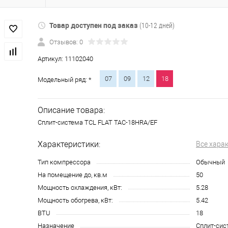
Товар доступен под заказ
(10-12 дней)
Отзывов: 0
Артикул:
11102040
07
09
12
18
Модельный ряд: *
Описание товара:
Сплит-система TCL FLAT TAC-18HRA/EF
Характеристики:
Все хара
Тип компрессора
Обычный
На помещение до, кв.м
50
Мощность охлаждения, кВт:
5.28
Мощность обогрева, кВт:
5.42
BTU
18
Назначение
Сплит-сис