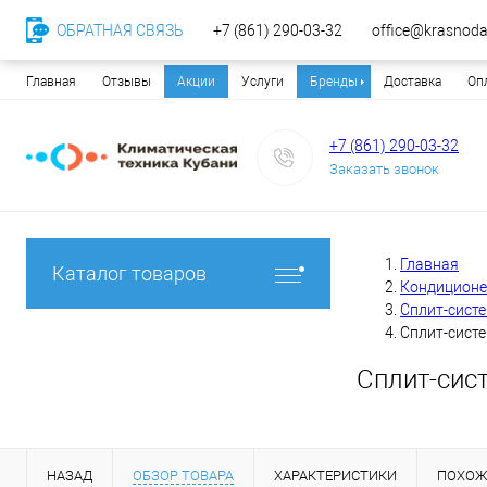
ОБРАТНАЯ СВЯЗЬ
+7 (861) 290-03-32
office@krasnodar
Главная
Отзывы
Акции
Услуги
Бренды
Доставка
Оп
+7 (861) 290-03-32
Заказать звонок
Главная
Каталог товаров
Кондицион
Сплит-сист
Сплит-сист
Сплит-сис
НАЗАД
ОБЗОР ТОВАРА
ХАРАКТЕРИСТИКИ
ПОХОЖ