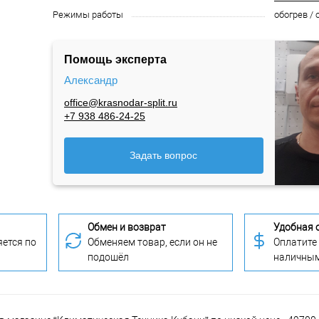
Режимы работы
обогрев /
Помощь эксперта
Александр
office@krasnodar-split.ru
+7 938 486-24-25
Задать вопрос
Обмен и возврат
Удобная 
ется по
Обменяем товар, если он не
Оплатите
подошёл
наличны