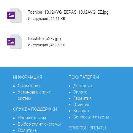
Toshiba_13J2KVG_EERAS_13J2AVG_EE.jpg
Инструкция , 22.61 КБ
tosshiba_u2kv.jpg
Инструкция , 46.85 КБ
ИНФОРМАЦИЯ
ПОКУПАТЕЛЯМ
О компании
Доставка
Установка сплит-
Оплата
систем
Гарантия
Отзывы
СЛУЖБА ПОДДЕРЖКИ
Возврат
Вопросы и ответы
Напишите нам
Выбор сплит-системы
СПОСОБЫ ОПЛАТЫ
Политика