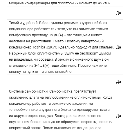
мощные кондиционеры для просторных комнат до 45 кв.м
Да
Тихий и удобный. В бесшумном режиме внутренний блок
кондиционера работает так тихо, что вы заметите только
комфортную прохладу. 19 дБ(А) – это тише, чем шепот
человека на расстоянии 1 метр. Поэтому инверторный
Да
кондиционер Toshiba J2KVG идеально подходит для спальни.
Наружный блок сплит-системы SEIYA не беспокоит шумом
ни владельца, ни соседей. В режиме сниженного шума он
становится на 3-4 дБ(А) тише обычного. Просто нажмите
кнопку на пульте – и спите спокойно.
Да
Система самоочистки. Самоочистка препятствует
скоплению влаги на теплообменнике сплит-системы. Когда
кондиционер работает в режиме охлаждения, на
теплообменнике внутреннего блока конденсируется влага
Да
из окружающего воздуха. Благодаря самоочистке во
внутреннем блоке никогда не образуется сырость, плесень,
неприятный запах. После выключения кондиционера