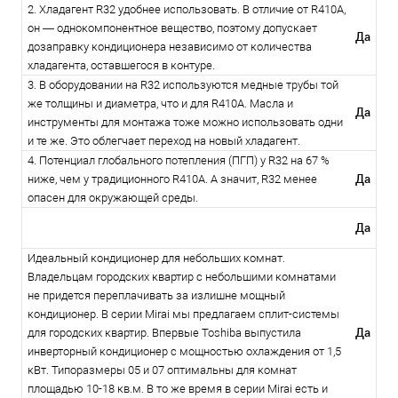
2. Хладагент R32 удобнее использовать. В отличие от R410A,
он — однокомпонентное вещество, поэтому допускает
Да
дозаправку кондиционера независимо от количества
хладагента, оставшегося в контуре.
3. В оборудовании на R32 используются медные трубы той
же толщины и диаметра, что и для R410A. Масла и
Да
инструменты для монтажа тоже можно использовать одни
и те же. Это облегчает переход на новый хладагент.
4. Потенциал глобального потепления (ПГП) у R32 на 67 %
Да
ниже, чем у традиционного R410A. А значит, R32 менее
опасен для окружающей среды.
Да
Идеальный кондиционер для небольших комнат.
Владельцам городских квартир с небольшими комнатами
не придется переплачивать за излишне мощный
кондиционер. В серии Mirai мы предлагаем сплит-системы
Да
для городских квартир. Впервые Toshiba выпустила
инверторный кондиционер с мощностью охлаждения от 1,5
кВт. Типоразмеры 05 и 07 оптимальны для комнат
площадью 10-18 кв.м. В то же время в серии Mirai есть и