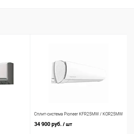
Сплит-система Pioneer KFR25MW / KOR25MW
С
34 900 руб.
3
/ шт