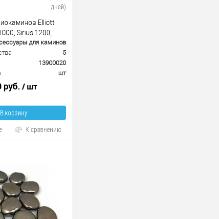
дней)
иокаминов Elliott
000, Sirius 1200,
сессуары для каминов
re)
ства
5
13900020
а
шт
0 руб.
/ шт
В корзину
е
К сравнению