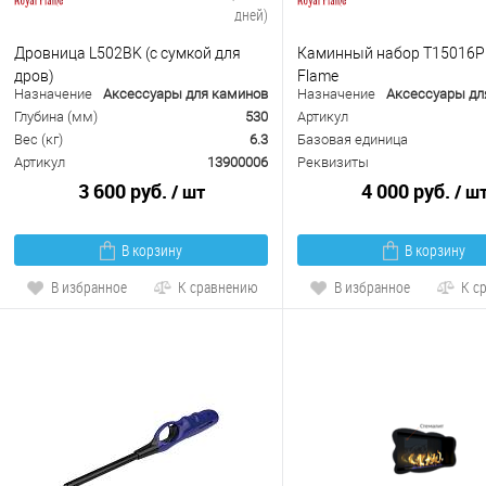
дней)
Дровница L502BK (с сумкой для
Каминный набор Т15016Р
дров)
Flame
Назначение
Аксессуары для каминов
Назначение
Аксессуары дл
Глубина (мм)
530
Артикул
Вес (кг)
6.3
Базовая единица
Артикул
13900006
Реквизиты
3 600 руб.
4 000 руб.
/ шт
/ ш
В корзину
В корзину
В избранное
К сравнению
В избранное
К с