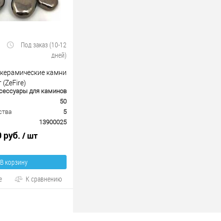
Под заказ (10-12
дней)
керамические камни
 (ZeFire)
сессуары для каминов
50
ства
5
13900025
0 руб.
/ шт
В корзину
е
К сравнению