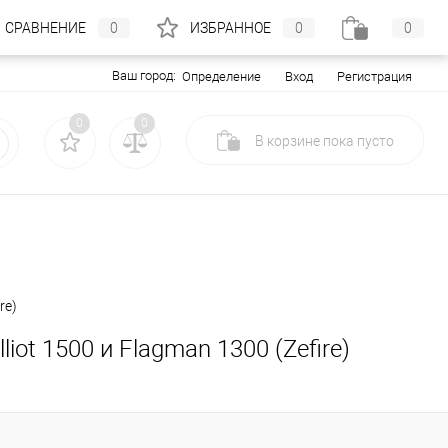
СРАВНЕНИЕ
0
ИЗБРАННОЕ
0
0
Ваш город:
Вход
Регистрация
Определение
0
0
В корзине
пока
пусто
re)
iot 1500 и Flagman 1300 (Zefire)