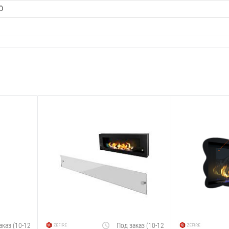
0
аказ (10-12
Под заказ (10-12