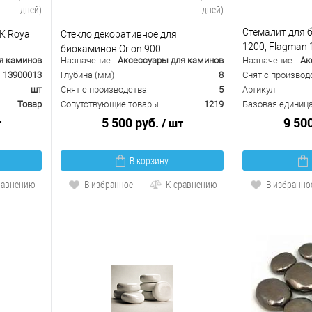
дней)
дней)
Стемалит для б
К Royal
Стекло декоративное для
1200, Flagman 1
биокаминов Orion 900
я каминов
Назначение
Аксессуары для каминов
Назначение
Ак
Orion 1200 (ZeFi
13900013
Глубина (мм)
8
Снят с производ
шт
Снят с производства
5
Артикул
Товар
Сопутствующие товары
1219
Базовая единиц
5 500 руб.
9 50
т
/ шт
В корзину
равнению
В избранное
К сравнению
В избранно