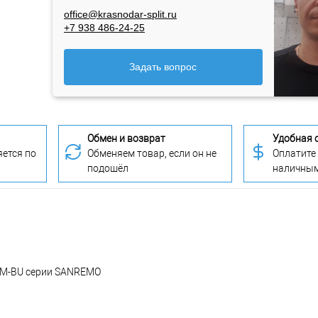
office@krasnodar-split.ru
+7 938 486-24-25
Задать вопрос
Обмен и возврат
Удобная 
ется по
Обменяем товар, если он не
Оплатите
подошёл
наличны
.0M-BU серии SANREMO