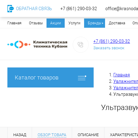
ОБРАТНАЯ СВЯЗЬ
+7 (861) 290-03-32
office@krasnodar
Главная
Отзывы
Акции
Услуги
Бренды
Доставка
Оп
+7 (861) 290-03-32
Заказать звонок
Главная
Каталог товаров
Увлажнител
Увлажнител
Ультразвуко
Ультразву
НАЗАД
ОБЗОР ТОВАРА
ОПИСАНИЕ
ХАРАКТЕРИСТ