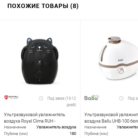
ПОХОЖИЕ ТОВАРЫ (8)
Под заказ (10-12
Под з
дней)
Ультразвуковой увлажнитель
Ультразвуковой увлажни
воздуха Royal Clima RUH -
воздуха Ballu UHB-100 бе
Назначение
Увлажнитель воздуха
Назначение
Увлажнител
MR200/1.5M-GR
бежевый
Глубина (мм)
180
Глубина (мм)