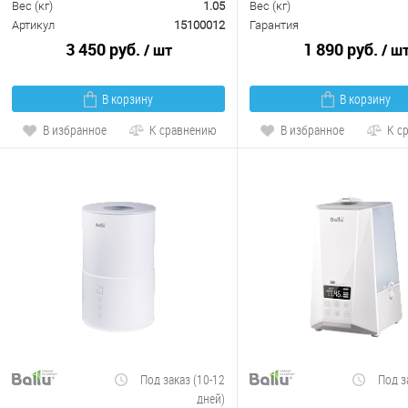
Вес (кг)
1.05
Вес (кг)
Артикул
15100012
Гарантия
3 450 руб.
1 890 руб.
/ шт
/ ш
В корзину
В корзину
В избранное
К сравнению
В избранное
К с
Под заказ (10-12
Под з
дней)