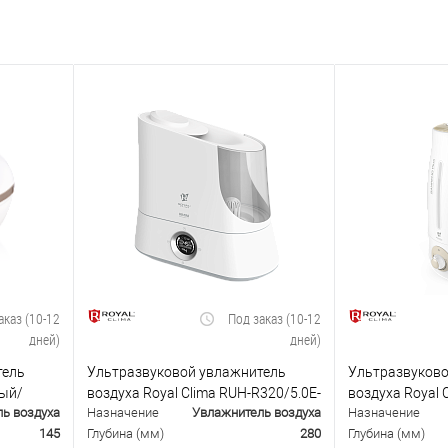
аказ (10-12
Под заказ (10-12
дней)
дней)
тель
Ультразвуковой увлажнитель
Ультразвуково
лый/
воздуха Royal Clima RUH-R320/5.0E-
воздуха Royal 
ь воздуха
Назначение
Увлажнитель воздуха
Назначение
WT
SP400/3.0M-SV
145
Глубина (мм)
280
Глубина (мм)