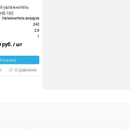
й увлажнитель
UHB-185
Увлажнитель воздуха
242
2.6
1
0 руб.
/ шт
В корзину
е
К сравнению