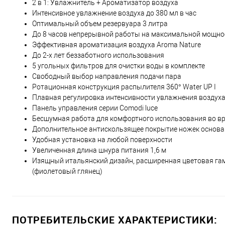
2 в 1: Увлажнитель + Ароматизатор воздуха
Интенсивное увлажнение воздуха до 380 мл в час
Оптимальный объем резервуара 3 литра
До 8 часов непрерывной работы на максимальной мощнос
Эффективная ароматизация воздуха Aroma Nature
До 2-х лет беззаботного использования
5 угольных фильтров для очистки воды в комплекте
Свободный выбор направления подачи пара
Ротационная конструкция распылителя 360° Water UP I
Плавная регулировка интенсивности увлажнения воздух
Панель управления серии Comodi luce
Бесшумная работа для комфортного использования во вр
Дополнительное антискользящее покрытие ножек основа
Удобная установка на любой поверхности
Увеличенная длина шнура питания 1,6 м
Изящный итальянский дизайн, расширенная цветовая гамма B
(фиолетовый глянец)
ПОТРЕБИТЕЛЬСКИЕ ХАРАКТЕРИСТИКИ: