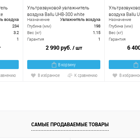
тель
Ультразвуковой увлажнитель
Ультразвуково
te
воздуха Ballu UHB-300 white
воздуха Ballu 
ь воздуха
Назначение
Увлажнитель воздуха
Назначение
234
Глубина (мм)
198
Глубина (мм)
3.2
Вес (кг)
1.15
Вес (кг)
1
Гарантия
1
Гарантия
2 990 руб.
6 40
т
/ шт
В корзину
равнению
В избранное
К сравнению
В избранно
САМЫЕ ПРОДАВАЕМЫЕ ТОВАРЫ