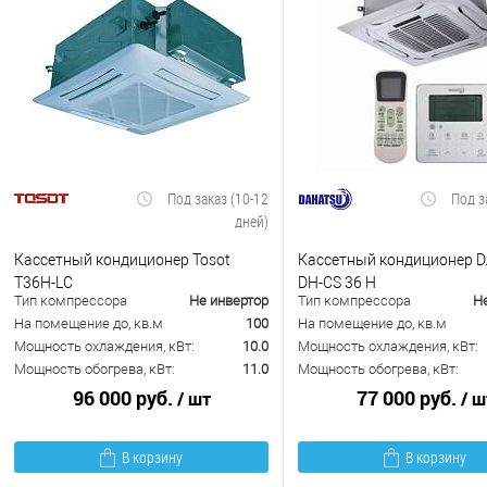
Под заказ (10-12
Под з
дней)
Кассетный кондиционер Tosot
Кассетный кондиционер 
T36H-LC
DH-CS 36 H
Тип компрессора
Не инвертор
Тип компрессора
Н
На помещение до, кв.м
100
На помещение до, кв.м
Мощность охлаждения, кВт:
10.0
Мощность охлаждения, кВт:
Мощность обогрева, кВт:
11.0
Мощность обогрева, кВт:
96 000 руб.
77 000 руб.
/ шт
/ ш
В корзину
В корзину