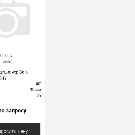
з (10-12
дней)
диционер Ballu
24Y
а
шт
Товар
20
по запросу
росить цену