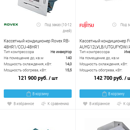
Под заказ (10-12
Под з
дней)
Кассетный кондиционер Rovex RB-
Кассетный кондиционер Fu
48HR1/CCU-48HR1
AUYG12LVLB/UTGUFYDW/
Тип компрессора
Не инвертор
Тип компрессора
Ин
На помещение до, кв.м
140
На помещение до, кв.м
Мощность охлаждения, кВт:
14,0
Мощность охлаждения, кВт:
Мощность обогрева, кВт:
15,5
Мощность обогрева, кВт:
121 900 руб.
142 700 руб.
/ шт
/ 
В корзину
В корзину
В избранное
К сравнению
В избранное
К с