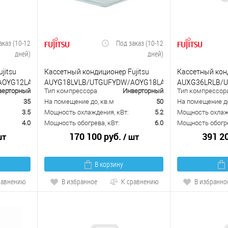
аказ (10-12
Под заказ (10-12
дней)
дней)
jitsu
Кассетный кондиционер Fujitsu
Кассетный конд
AOYG12LALL
AUYG18LVLB/UTGUFYDW/AOYG18LALL
AUXG36LRLB/
верторный
Тип компрессора
Инверторный
Тип компрессор
35
На помещение до, кв.м
50
На помещение до
3.5
Мощность охлаждения, кВт:
5.2
Мощность охлажд
4.0
Мощность обогрева, кВт:
6.0
Мощность обогре
170 100 руб.
391 2
шт
/ шт
В корзину
равнению
В избранное
К сравнению
В избранно