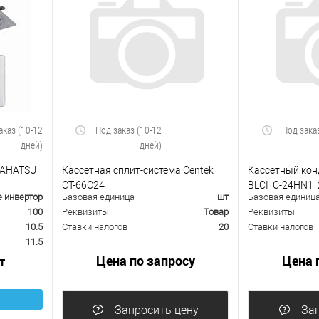
аказ (10-12
Под заказ (10-12
Под зака
дней)
дней)
DAHATSU
Кассетная сплит-система Centek
Кассетный кон
CT-66С24
BLCI_C-24HN1_
е инвертор
Базовая единица
шт
Базовая единиц
100
Реквизиты
Товар
Реквизиты
10.5
Ставки налогов
20
Ставки налогов
11.5
Цена по запросу
Цена 
т
Запросить цену
Зап