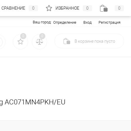
СРАВНЕНИЕ
0
ИЗБРАННОЕ
0
0
Ваш город:
Вход
Регистрация
Определение
0
0
В корзине
пока
пусто
ung AC071MN4PKH/EU