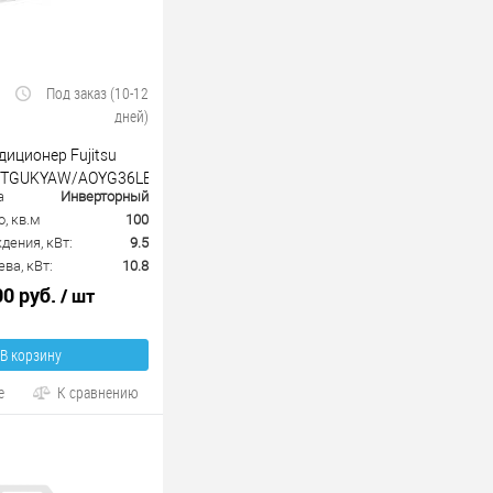
Под заказ (10-12
дней)
иционер Fujitsu
UTGUKYAW/AOYG36LВТА
а
Инверторный
, кв.м
100
ения, кВт:
9.5
ва, кВт:
10.8
00 руб.
/ шт
В корзину
е
К сравнению