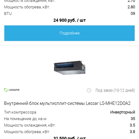
Мощность охлаждения, кВт:
2.70
Мощность обогрева, кВт:
2.80
BTU
09
24 900 руб.
/ шт
Подробнее
Под заказ (10-12 дней)
Внутренний блок мультисплит-системы Lessar LS-MHE12DOA2
Тип компрессора
Инверторный
На помещение до, кв.м
35
Мощность охлаждения, кВт:
3.5
Мощность обогрева, кВт:
3.8
31 500 руб.
/ шт