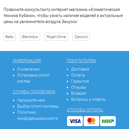
Позвоните консультанту интернет-магазина «Климатическая
техника Кубани», чтобы узнать наличие моделей и актуальные
цены на увлажнители воздуха Занусси.
Ballu
Electrolux
Royal Clima
Zanussi
ИНФОРМАЦИЯ
ПОКУПАТЕЛЯМ
О компании
Доставка
Установка сплит-
Оплата
систем
Гарантия
Отзывы
СЛУЖБА ПОДДЕРЖКИ
Возврат
Вопросы и ответы
Напишите нам
Выбор сплит-системы
СПОСОБЫ ОПЛАТЫ
Политика
конфиденциальности