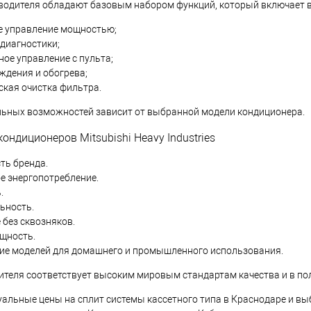
водителя обладают базовым набором функций, который включает в
е управление мощностью;
диагностики;
ое управление с пульта;
ждения и обогрева;
ская очистка фильтра.
ьных возможностей зависит от выбранной модели кондиционера.
ндиционеров Mitsubishi Heavy Industries
ть бренда.
е энергопотребление.
.
ьность.
без сквозняков.
щность.
ие моделей для домашнего и промышленного использования.
ителя соответствует высоким мировым стандартам качества и в по
уальные цены на сплит системы кассетного типа в Краснодаре и в