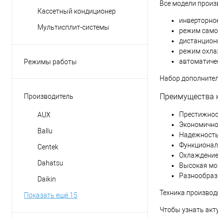
Все модели произ
Кассетный кондиционер
инверторно
Мультисплит-системы
режим само
дистанционн
режим охла
автоматиче
Режимы работы
вентиляция
Набор дополнител
обогрев
Преимущества ко
Производитель
осушение
Престижнос
AUX
охлаждение
Экономично
Ballu
Надежность
Функционал
Centek
Охлаждение 
Dahatsu
Высокая мо
Разнообраз
Daikin
Техника производ
Показать ещё 15
Чтобы узнать акт