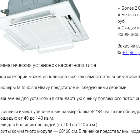
⭐ Более 2 
⭐ Бесплатн
руб.
⭐ Скидки и
кондиционе
Заказ на с
+7 (861)
иматических установок кассетного типа
ой категории может использоваться как самостоятельное устройств
ионеры Mitsubishi Heavy представлены следующими сериями:
азначены для установки в стандартную ячейку подвесного потолка 
и линейки имеют увеличенный размер блока 84*84 см. Такое обору
ощадью от 40 до 140 кв.м.
ели для больших площадей (от 100 до 140 кв.м.).
риты комнатного модуля — 60*60 см. В линейке представлены модел