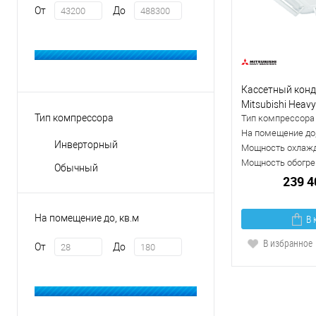
От
До
Кассетный кон
Mitsubishi Heav
Тип компрессора
Тип компрессора
100 VNP/T-PSA-
На помещение до,
Инверторный
Мощность охлажд
Мощность обогрев
Обычный
239 4
В 
На помещение до, кв.м
В избранное
От
До