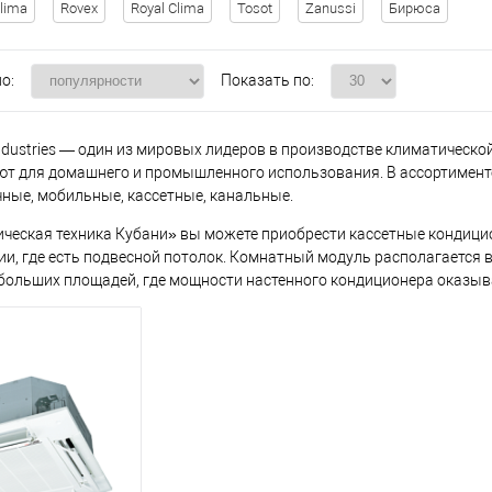
lima
Rovex
Royal Clima
Tosot
Zanussi
Бирюса
о:
Показать по:
Industries — один из мировых лидеров в производстве климатическо
ют для домашнего и промышленного использования. В ассортименте
ные, мобильные, кассетные, канальные.
ческая техника Кубани» вы можете приобрести кассетные кондицио
и, где есть подвесной потолок. Комнатный модуль располагается в
больших площадей, где мощности настенного кондиционера оказыв