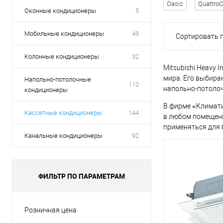
Oasis
QuattroC
Оконные кондиционеры
5
Мобильные кондиционеры
49
Сортировать п
Колонные кондиционеры
32
Mitsubishi Heavy 
мира. Его выбира
Напольно-потолочные
110
напольно-потолоч
кондиционеры
В фирме «Климати
Кассетные кондиционеры
144
в любом помещени
применяться для 
Канальные кондиционеры
92
ФИЛЬТР ПО ПАРАМЕТРАМ
Розничная цена