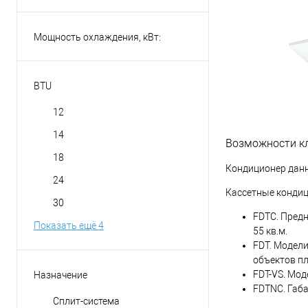
Мощность охлаждения, кВт:
BTU
12
14
Возможности кл
18
Кондиционер данн
24
Кассетные кондиц
30
FDTC. Предн
Показать ещё 4
55 кв.м.
FDT. Модел
объектов пл
FDT-VS. Мод
Назначение
FDTNC. Габа
Сплит-система