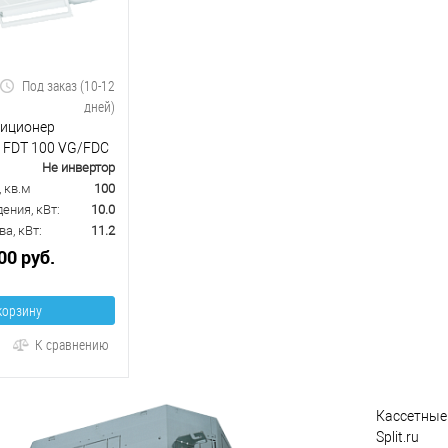
Под заказ (10-12
дней)
диционер
y FDT 100 VG/FDC
Не инвертор
5AW-E
 кв.м
100
ения, кВт:
10.0
а, кВт:
11.2
00 руб.
корзину
К сравнению
Кассетные 
Split.ru