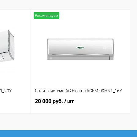
Рекомендуем
Р
N1_20Y
Сплит-система AC Electric ACEM-09HN1_16Y
С
20 000 руб.
1
/ шт