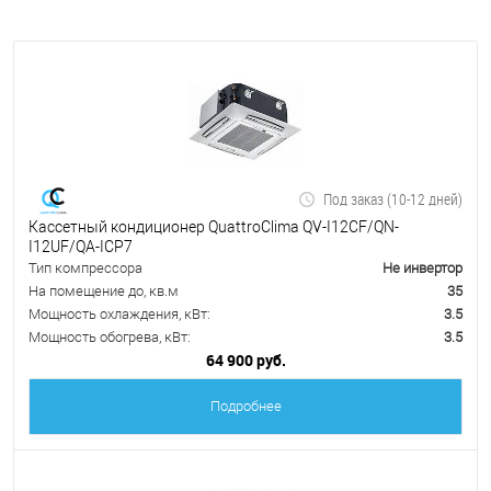
Под заказ (10-12 дней)
Кассетный кондиционер QuattroClima QV-I12CF/QN-
I12UF/QA-ICP7
Тип компрессора
Не инвертор
На помещение до, кв.м
35
Мощность охлаждения, кВт:
3.5
Мощность обогрева, кВт:
3.5
64 900 руб.
Подробнее