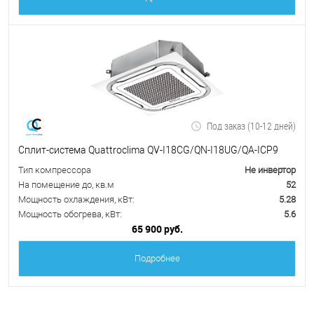
Под заказ (10-12 дней)
Сплит-система Quattroclima QV-I18CG/QN-I18UG/QA-ICP9
Тип компрессора
Не инвертор
На помещение до, кв.м
52
Мощность охлаждения, кВт:
5.28
Мощность обогрева, кВт:
5.6
65 900 руб.
Подробнее