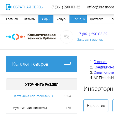
ОБРАТНАЯ СВЯЗЬ
+7 (861) 290-03-32
office@krasnodar
Главная
Отзывы
Акции
Услуги
Бренды
Доставка
Оп
+7 (861) 290-03-32
Заказать звонок
Главная
Каталог товаров
Кондицион
Сплит-сист
AC Electric N
УТОЧНИТЬ РАЗДЕЛ
Инверторны
Настенные сплит системы
1694
Недорогие
Мультисплит-системы
166