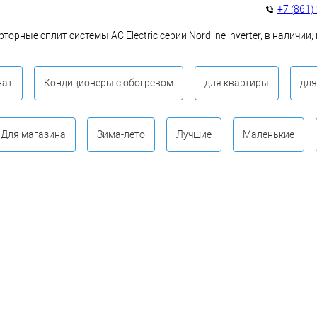
+7 (861)
торные сплит системы AC Electric серии Nordline inverter, в наличии
нат
Кондиционеры с обогревом
для квартиры
для
Для магазина
Зима-лето
Лучшие
Маленькие