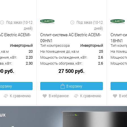
Под заказ (10-12
Под заказ (10-12
дней)
дней)
C Electric ACEMI-
Сплит-система AC Electric ACEMI-
Сплит-си
09HN1
18HN1
Инверторный
Тип компрессора
Инверторный
Тип комп
 кв.м
20
На помещение до, кв.м
25
На помещ
ения, кВт:
2.20
Мощность охлаждения, кВт:
2.6
Мощность
а, кВт:
2.30
Мощность обогрева, кВт:
2.6
Мощность 
00 руб.
27 500 руб.
корзину
В корзину
К сравнению
В избранное
К сравнению
В из