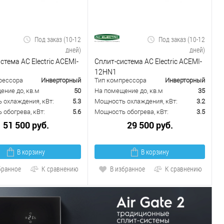
Под заказ (10-12
Под заказ (10-12
дней)
дней)
стема AC Electric ACEMI-
Сплит-система AC Electric ACEMI-
12HN1
рессора
Инверторный
Тип компрессора
Инверторный
ение до, кв.м
50
На помещение до, кв.м
35
 охлаждения, кВт:
5.3
Мощность охлаждения, кВт:
3.2
обогрева, кВт:
5.6
Мощность обогрева, кВт:
3.5
51 500 руб.
29 500 руб.
В корзину
В корзину
бранное
К сравнению
В избранное
К сравнению