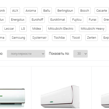
onik
AUX
Axioma
Ballu
Berlingtoun
Bosch
Casarte
lux
Energolux
Eurohoff
Euroklimat
Fujitsu
Funai
Gre
Lessar
LG
Midea
Mitsubishi Electric
Mitsubishi Heavy
ima
Samsung
Systemair
Toshiba
Tosot
Zerten
Би
о:
Показать по: