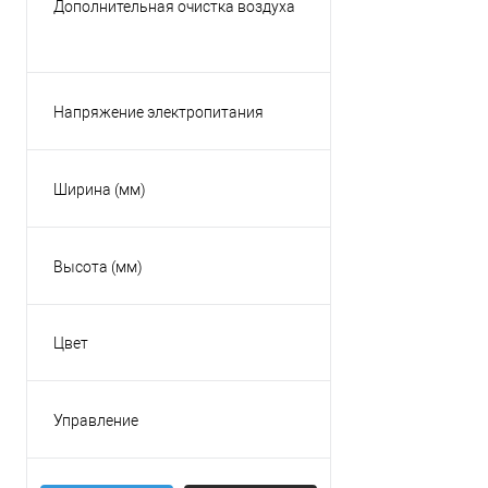
Дополнительная очистка воздуха
Малайзия
Есть
Россия
Нет
Таиланд
Напряжение электропитания
Показать ещё 3
220В
380В
Ширина (мм)
Высота (мм)
Цвет
Бежевый
Белый
Управление
Золотой
Есть
Красный
Пульт ДУ