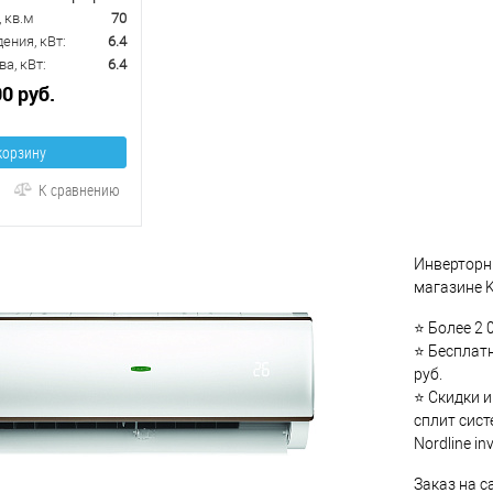
 кв.м
70
ения, кВт:
6.4
а, кВт:
6.4
00 руб.
корзину
К сравнению
Инверторны
магазине K
⭐ Более 2 
⭐ Бесплатн
руб.
⭐ Скидки 
сплит сист
Nordline inv
Заказ на с