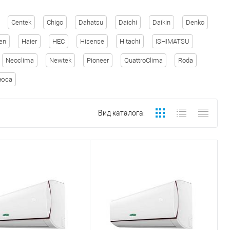
Centek
Chigo
Dahatsu
Daichi
Daikin
Denko
en
Haier
HEC
Hisense
Hitachi
ISHIMATSU
Neoclima
Newtek
Pioneer
QuattroClima
Roda
рюса
Вид каталога: