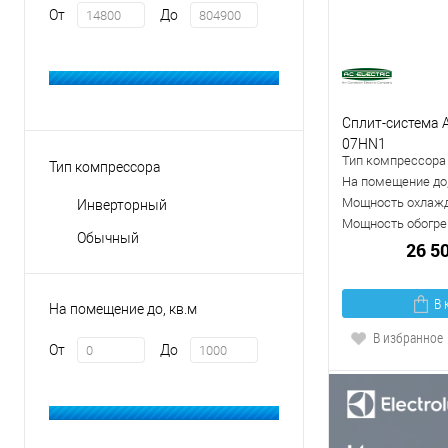
От
До
Сплит-система A
07HN1
Тип компрессора
Тип компрессора
На помещение до,
Мощность охлажд
Инверторный
Мощность обогрев
Обычный
26 5
В 
На помещение до, кв.м
В избранное
От
До