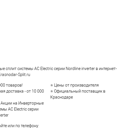
е сплит системы AC Electric серии Nordline inverter в интернет-
rasnodar-Split.ru
000 товаров!
⭐ Цены от производителя
ая доставка - от 10 000
⭐ Официальный поставщик в
Краснодаре
и Акции на Инверторные
емы AC Electric серии
erter
айте или по телефону: