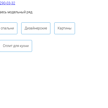
 290-03-32
, весь модельный ряд.
 спальни
Дизайнерские
Картины
Сплит для кухни