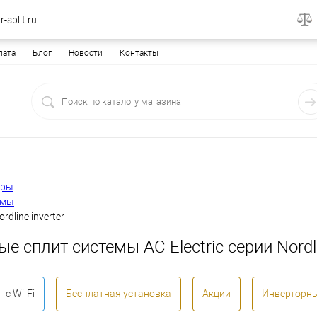
-split.ru
лата
Блог
Новости
Контакты
еры
емы
ordline inverter
е сплит системы AC Electric серии Nordli
с Wi-Fi
Бесплатная установка
Акции
Инверторн