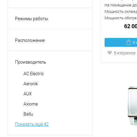
На помещение до,
Мощность охлажд
Мощность обогрев
Режимы работы
62 0
вентиляция
обогрев
Расположение
В 
осушение
Горизонтальное
В избранное
охлаждение
Универсальное
Производитель
приточная вентиляция
AC Electric
Aeronik
AUX
Axioma
Ballu
Показать ещё 42