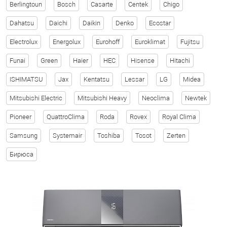
Berlingtoun
Bosch
Casarte
Centek
Chigo
Dahatsu
Daichi
Daikin
Denko
Ecostar
Electrolux
Energolux
Eurohoff
Euroklimat
Fujitsu
Funai
Green
Haier
HEC
Hisense
Hitachi
ISHIMATSU
Jax
Kentatsu
Lessar
LG
Midea
Mitsubishi Electric
Mitsubishi Heavy
Neoclima
Newtek
Pioneer
QuattroClima
Roda
Rovex
Royal Clima
Samsung
Systemair
Toshiba
Tosot
Zerten
Бирюса