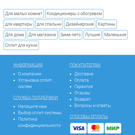
Для малых комнат
Кондиционеры с обогревом
для квартиры
для спальни
Дизайнерские
Картины
Для дома
Для магазина
Зима-лето
Лучшие
Маленькие
Сплит для кухни
ИНФОРМАЦИЯ
ПОКУПАТЕЛЯМ
О компании
Доставка
Установка сплит-
Оплата
систем
Гарантия
Отзывы
СЛУЖБА ПОДДЕРЖКИ
Возврат
Вопросы и ответы
Напишите нам
Выбор сплит-системы
СПОСОБЫ ОПЛАТЫ
Политика
конфиденциальности