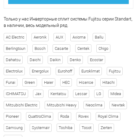
Только у нас Инверторные сплит системы Fujitsu серии Standart,
в наличии, весь модельный ряд.
AC Electric
Aeronik
AUX
Axioma
Ballu
Berlingtoun
Bosch
Casarte
Centek
Chigo
Dahatsu
Daichi
Daikin
Denko
Ecostar
Electrolux
Energolux
Eurohoff
Euroklimat
Fujitsu
Funai
Green
Haier
HEC
Hisense
Hitachi
ISHIMATSU
Jax
Kentatsu
Lessar
LG
Midea
Mitsubishi Electric
Mitsubishi Heavy
Neoclima
Newtek
Pioneer
QuattroClima
Roda
Rovex
Royal Clima
Samsung
Systemair
Toshiba
Tosot
Zerten