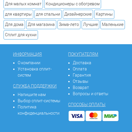
Для малых комнат
Кондиционеры с обогревом
для квартиры
для спальни
Дизайнерские
Картины
Для дома
Для магазина
Зима-лето
Лучшие
Маленькие
Сплит для кухни
ИНФОРМАЦИЯ
ПОКУПАТЕЛЯМ
О компании
Доставка
Установка сплит-
Оплата
систем
Гарантия
Отзывы
СЛУЖБА ПОДДЕРЖКИ
Возврат
Вопросы и ответы
Напишите нам
Выбор сплит-системы
СПОСОБЫ ОПЛАТЫ
Политика
конфиденциальности