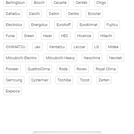
Berlingtoun
Bosch
Casarte
Centek
Chigo
Dahatsu
Daichi
Daikin
Denko
Ecostar
Electrolux
Energolux
Eurohoff
Euroklimat
Fujitsu
Funai
Green
Haier
HEC
Hisense
Hitachi
ISHIMATSU
Jax
Kentatsu
Lessar
LG
Midea
Mitsubishi Electric
Mitsubishi Heavy
Neoclima
Newtek
Pioneer
QuattroClima
Roda
Rovex
Royal Clima
Samsung
Systemair
Toshiba
Tosot
Zerten
Бирюса