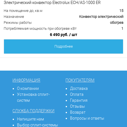
Электрический конвектор Electrolux ECH/AS-1000 ER
На помещение до, кв.м
15
Назначение
Конвектор электрический
Режимы работы
обогрев
Потребляемая мощность при обогреве кВт
1
6 490 руб.
/ шт
Подробнее
ИНФОРМАЦИЯ
ПОКУПАТЕЛЯМ
О компании
Доставка
Установка сплит-
Оплата
систем
Гарантия
Отзывы
СЛУЖБА ПОДДЕРЖКИ
Возврат
Вопросы и ответы
Напишите нам
Выбор сплит-системы