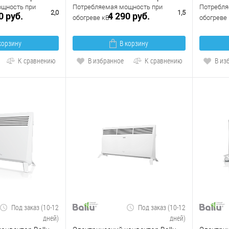
щность при
Потребляемая мощность при
Потребля
2,0
1,5
0 руб.
4 290 руб.
обогреве кВт
обогреве 
корзину
В корзину
К сравнению
В избранное
К сравнению
В из
Под заказ (10-12
Под заказ (10-12
дней)
дней)