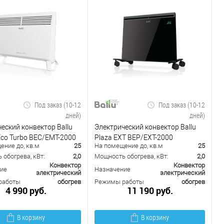
Под заказ (10-12
Под заказ (10-12
дней)
дней)
еский конвектор Ballu
Электрический конвектор Ballu
co Turbo BEC/EMT-2000
Plaza EXT BEP/EXT-2000
ение до, кв.м
25
На помещение до, кв.м
25
обогрева, кВт:
2,0
Мощность обогрева, кВт:
2,0
Конвектор
Конвектор
ие
Назначение
электрический
электрический
работы
обогрев
Режимы работы
обогрев
4 990 руб.
11 190 руб.
В корзину
В корзину