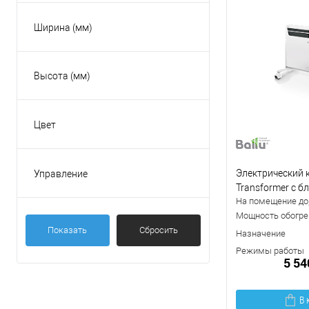
Ширина (мм)
Высота (мм)
Цвет
Белый
Черный
Электрический к
Управление
На корпусе
Transformer с 
На помещение до,
BEC/EVU-1500-M
Мощность обогрев
Показать
Сбросить
Назначение
Режимы работы
5 54
В 