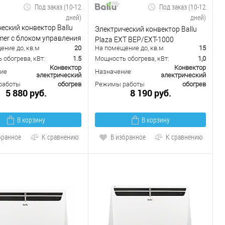
Под заказ (10-12
Под заказ (10-12
дней)
дней)
еский конвектор Ballu
Электрический конвектор Ballu
mer с блоком управления
Plaza EXT BEP/EXT-1000
ение до, кв.м
20
На помещение до, кв.м
15
-1500-E (электронный)
обогрева, кВт:
1.5
Мощность обогрева, кВт:
1,0
Конвектор
Конвектор
ие
Назначение
электрический
электрический
работы
обогрев
Режимы работы
обогрев
5 880 руб.
8 190 руб.
В корзину
В корзину
бранное
К сравнению
В избранное
К сравнению