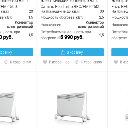
онвектор Ballu
Электрический конвектор Ballu
Электрич
/EM-1500
Camino Eco Turbo BEC/EMT-2500
Enzo BE
 кв.м
20
На помещение до, кв.м
30
На помещ
а, кВт:
1,5
Мощность обогрева, кВт:
2,5
Мощность 
Конвектор
Конвектор
Назначение
Назначен
электрический
электрический
щность при
Потребляемая мощность при
Потребля
1,5
2,5
0 руб.
5 990 руб.
обогреве кВт
обогреве 
корзину
В корзину
К сравнению
В избранное
К сравнению
В из