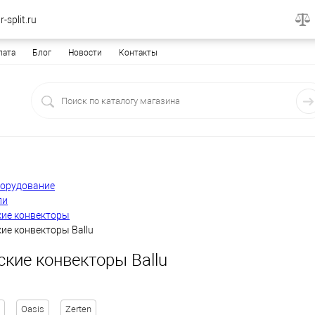
-split.ru
лата
Блог
Новости
Контакты
борудование
ли
кие конвекторы
ие конвекторы Ballu
кие конвекторы Ballu
Oasis
Zerten