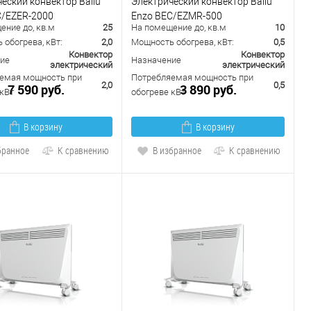
еский конвектор Ballu
Электрический конвектор Ballu
C/EZER-2000
Enzo BEC/EZMR-500
ение до, кв.м
25
На помещение до, кв.м
10
обогрева, кВт:
2,0
Мощность обогрева, кВт:
0,5
Конвектор
Конвектор
ие
Назначение
электрический
электрический
емая мощность при
Потребляемая мощность при
2,0
0,5
7 590 руб.
3 890 руб.
кВт
обогреве кВт
В корзину
В корзину
бранное
К сравнению
В избранное
К сравнению