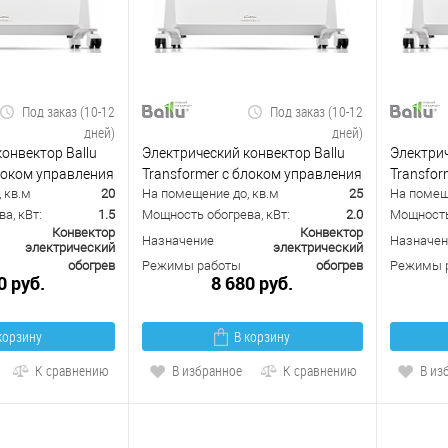
Под заказ (10-12
Под заказ (10-12
дней)
дней)
онвектор Ballu
Электрический конвектор Ballu
Электрич
блоком управления
Transformer с блоком управления
Transfor
 кв.м
20
На помещение до, кв.м
25
На помещ
 (инверторный)
BEC/EVU-2000-I (инверторный)
BEC/EVU
а, кВт:
1.5
Мощность обогрева, кВт:
2.0
Мощность 
Конвектор
Конвектор
Назначение
Назначен
электрический
электрический
обогрев
Режимы работы
обогрев
Режимы 
0 руб.
8 680 руб.
корзину
В корзину
К сравнению
В избранное
К сравнению
В из