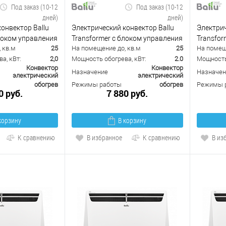
Под заказ (10-12
Под заказ (10-12
дней)
дней)
онвектор Ballu
Электрический конвектор Ballu
Электрич
блоком управления
Transformer с блоком управления
Transfor
 кв.м
25
На помещение до, кв.м
25
На помещ
 (механический)
BEC/EVU-2000-E (электронный)
BEC/EVU
а, кВт:
2,0
Мощность обогрева, кВт:
2.0
Мощность 
Конвектор
Конвектор
Назначение
Назначен
электрический
электрический
обогрев
Режимы работы
обогрев
Режимы 
0 руб.
7 880 руб.
корзину
В корзину
К сравнению
В избранное
К сравнению
В из