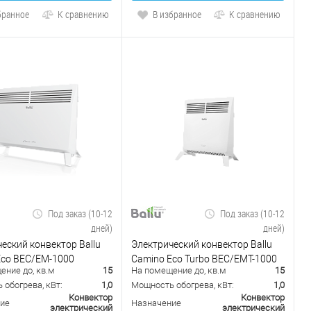
бранное
К сравнению
В избранное
К сравнению
Под заказ (10-12
Под заказ (10-12
дней)
дней)
еский конвектор Ballu
Электрический конвектор Ballu
Eco BEC/EM-1000
Camino Eco Turbo BEC/EMT-1000
ение до, кв.м
15
На помещение до, кв.м
15
обогрева, кВт:
1,0
Мощность обогрева, кВт:
1,0
Конвектор
Конвектор
ие
Назначение
электрический
электрический