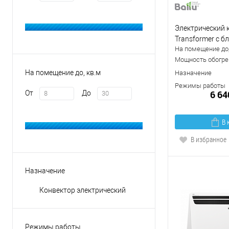
Электрический к
Transformer с 
На помещение до,
BEC/EVU-2000-M
Мощность обогрев
На помещение до, кв.м
Назначение
Режимы работы
6 64
От
До
В 
В избранное
Назначение
Конвектор электрический
Режимы работы