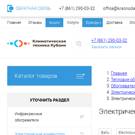
ОБРАТНАЯ СВЯЗЬ
+7 (861) 290-03-32
office@krasnodar
Главная
Отзывы
Акции
Услуги
Бренды
Доставка
Оп
+7 (861) 290-03-32
Заказать звонок
Главная
Каталог товаров
Тепловое о
Обогревате
Электричес
Электрическ
УТОЧНИТЬ РАЗДЕЛ
Электричес
Инфракрасные
37
обогреватели
Ballu
Electrolux
Электрические конвекторы
71