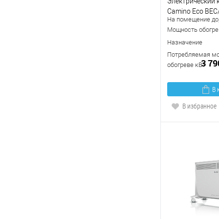
Электрический к
Camino Eco BEC
На помещение до,
Мощность обогрев
Назначение
Потребляемая мо
3 79
обогреве кВт
В 
В избранное