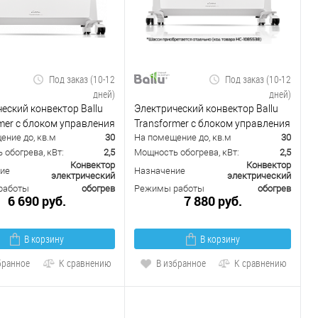
Под заказ (10-12
Под заказ (10-12
дней)
дней)
еский конвектор Ballu
Электрический конвектор Ballu
mer с блоком управления
Transformer с блоком управления
ение до, кв.м
30
На помещение до, кв.м
30
-2500-M (механический)
BEC/EVU-2500-E (электронный)
обогрева, кВт:
2,5
Мощность обогрева, кВт:
2,5
Конвектор
Конвектор
ие
Назначение
электрический
электрический
работы
обогрев
Режимы работы
обогрев
6 690 руб.
7 880 руб.
В корзину
В корзину
бранное
К сравнению
В избранное
К сравнению