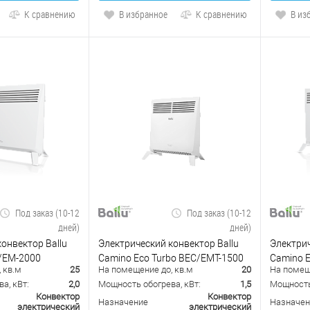
К сравнению
В избранное
К сравнению
В из
Под заказ (10-12
Под заказ (10-12
дней)
дней)
онвектор Ballu
Электрический конвектор Ballu
Электрич
/EM-2000
Camino Eco Turbo BEC/EMT-1500
Camino 
 кв.м
25
На помещение до, кв.м
20
На помещ
а, кВт:
2,0
Мощность обогрева, кВт:
1,5
Мощность 
Конвектор
Конвектор
Назначение
Назначен
электрический
электрический