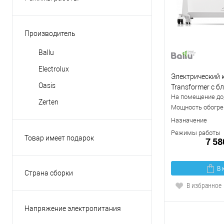
обогрев
Производитель
Ballu
Electrolux
Электрический к
Oasis
Transformer с 
На помещение до,
BEC/EVU-1500-I
Zerten
Мощность обогрев
Назначение
Режимы работы
Товар имеет подарок
7 58
Нет
В 
Страна сборки
КНР
В избранное
Россия
Напряжение электропитания
220В