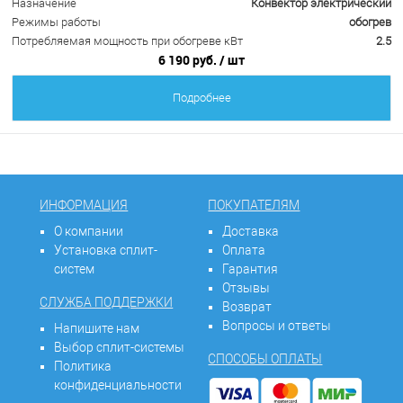
Назначение
Конвектор электрический
Режимы работы
обогрев
Потребляемая мощность при обогреве кВт
2.5
6 190 руб.
/ шт
Подробнее
ИНФОРМАЦИЯ
ПОКУПАТЕЛЯМ
О компании
Доставка
Установка сплит-
Оплата
систем
Гарантия
Отзывы
СЛУЖБА ПОДДЕРЖКИ
Возврат
Вопросы и ответы
Напишите нам
Выбор сплит-системы
СПОСОБЫ ОПЛАТЫ
Политика
конфиденциальности