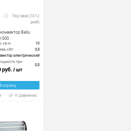
Под заказ (10-12
дней)
конвектор Ballu
R-500
, кв.м
10
ва, кВт:
0,5
вектор электрический
ощность при
0,5
0 руб.
/ шт
В корзину
е
К сравнению