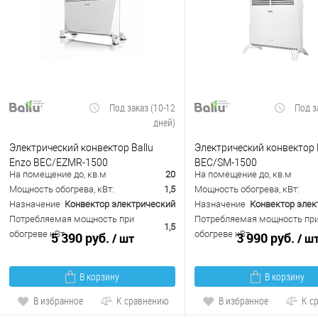
Под заказ (10-12
Под з
дней)
Электрический конвектор Ballu
Электрический конвектор B
Enzo BEC/EZMR-1500
BEC/SM-1500
На помещение до, кв.м
20
На помещение до, кв.м
Мощность обогрева, кВт:
1,5
Мощность обогрева, кВт:
Назначение
Конвектор электрический
Назначение
Конвектор элек
Потребляемая мощность при
Потребляемая мощность пр
1,5
обогреве кВт
обогреве кВт
5 390 руб.
3 990 руб.
/ шт
/ ш
В корзину
В корзину
В избранное
К сравнению
В избранное
К с