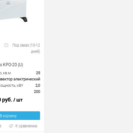
Под заказ (10-12
дней)
s KPO-20 (U)
, кв.м
25
вектор электрический
ощность, кВт
2,0
200
0 руб.
/ шт
В корзину
е
К сравнению