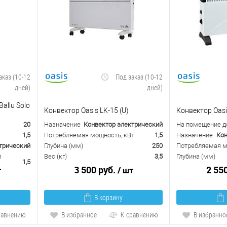
аказ (10-12
Под заказ (10-12
дней)
дней)
allu Solo
Конвектор Oasis LK-15 (U)
Конвектор Oasi
20
Назначение
Конвектор электрический
На помещение до
1,5
Потребляемая мощность, кВт
1,5
Назначение
Кон
трический
Глубина (мм)
250
Потребляемая м
и
Вес (кг)
3,5
Глубина (мм)
1,5
3 500 руб.
2 55
т
/ шт
В корзину
равнению
В избранное
К сравнению
В избранно