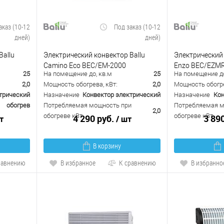
аказ (10-12
Под заказ (10-12
дней)
дней)
Ballu
Электрический конвектор Ballu
Электрический 
Camino Eco BEC/EM-2000
Enzo BEC/EZM
25
На помещение до, кв.м
25
На помещение до
2,0
Мощность обогрева, кВт:
2,0
Мощность обогре
трический
Назначение
Конвектор электрический
Назначение
Кон
обогрев
Потребляемая мощность при
Потребляемая м
2,0
обогреве кВт
обогреве кВт
4 290 руб.
3 89
т
/ шт
В корзину
равнению
В избранное
К сравнению
В избранно