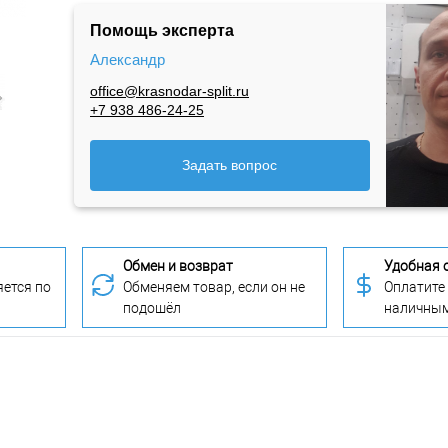
Помощь эксперта
Александр
office@krasnodar-split.ru
+7 938 486-24-25
Задать вопрос
Обмен и возврат
Удобная 
ется по
Обменяем товар, если он не
Оплатите
подошёл
наличны