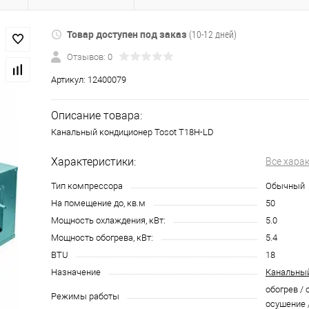
Товар доступен под заказ
(10-12 дней)
Отзывов: 0
Артикул:
12400079
Описание товара:
Канальный кондиционер Tosot T18H-LD
Характеристики:
Все хара
Тип компрессора
Обычный
На помещение до, кв.м
50
Мощность охлаждения, кВт:
5.0
Мощность обогрева, кВт:
5.4
BTU
18
Назначение
Канальный
обогрев / 
Режимы работы
осушение 