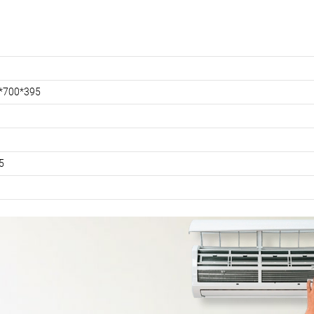
*700*395
5