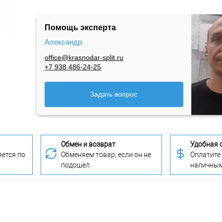
Помощь эксперта
Александр
office@krasnodar-split.ru
+7 938 486-24-25
Задать вопрос
Обмен и возврат
Удобная 
ется по
Обменяем товар, если он не
Оплатите
подошёл
наличны