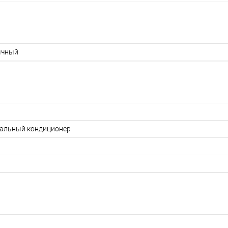
ычный
альный кондиционер