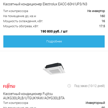
Кассетный кондиционер Electrolux EACС-60H/UP3/N3
Тип компрессора
Не инвертор
На помещение до, кв.м
160
Мощность охлаждения, кВт:
16
Мощность обогрева, кВт:
17.5
190 800 руб.
/ шт
Подробнее
Под заказ (10-12 дней)
Кассетный кондиционер Fujitsu
AUXG30LRLB/UTGUKYAW/AOYG30LВТА
Тип компрессора
Инверторный
На помещение до, кв.м
90