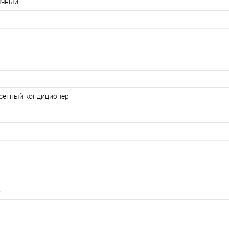
ычный
сетный кондиционер
5
6