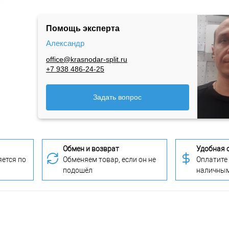
Помощь эксперта
Александр
office@krasnodar-split.ru
+7 938 486-24-25
Задать вопрос
Обмен и возврат
Удобная 
ется по
Обменяем товар, если он не
Оплатите
подошёл
наличны