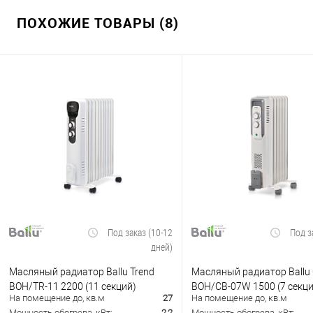
ПОХОЖИЕ ТОВАРЫ (8)
Под заказ (10-12
Под з
дней)
Масляный радиатор Ballu Trend
Масляный радиатор Ballu
BOH/TR-11 2200 (11 секций)
BOH/CB-07W 1500 (7 секци
На помещение до, кв.м
27
На помещение до, кв.м
Мощность обогрева, кВт:
2,2
Мощность обогрева, кВт: