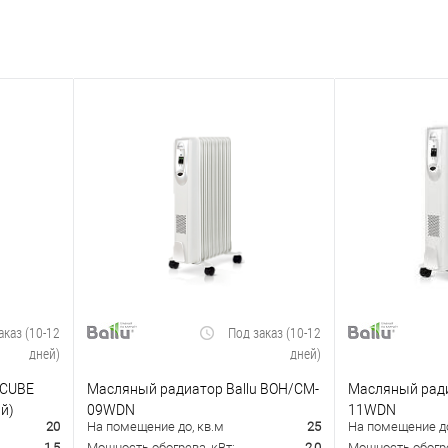
аказ (10-12
Под заказ (10-12
дней)
дней)
 CUBE
Масляный радиатор Ballu BOH/CM-
Масляный ради
й)
09WDN
11WDN
20
На помещение до, кв.м
25
На помещение до
1,5
Мощность обогрева, кВт:
2,0
Мощность обогре