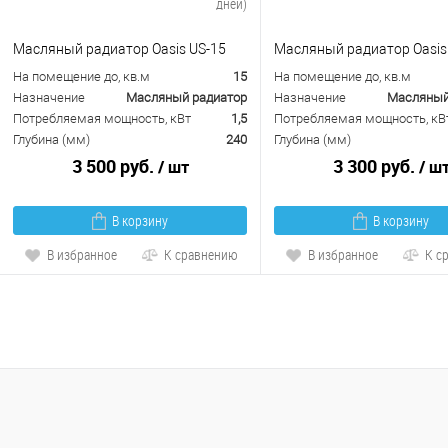
дней)
Масляный радиатор Oasis US-15
Масляный радиатор Oasis
На помещение до, кв.м
15
На помещение до, кв.м
Назначение
Масляный радиатор
Назначение
Масляный
Потребляемая мощность, кВт
1,5
Потребляемая мощность, кВ
Глубина (мм)
240
Глубина (мм)
3 500 руб.
3 300 руб.
/ шт
/ ш
В корзину
В корзину
В избранное
К сравнению
В избранное
К с