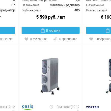
07
Назначение
Масляный радиатор
Назначение
 радиатор
Глубина (мм)
405
Кол-во секций
5 590 руб.
6 19
т
/ шт
В корзину
равнению
В избранное
К сравнению
В избранно
аказ (10-12
Под заказ (10-12