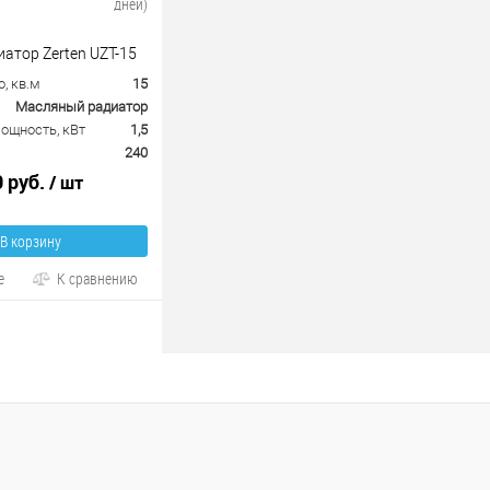
дней)
атор Zerten UZT-15
, кв.м
15
Масляный радиатор
ощность, кВт
1,5
240
0 руб.
/ шт
В корзину
е
К сравнению