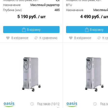
Назначение
Масляный радиатор
BTU
Глубина (мм)
485
Назначение
Масляный
5 190 руб.
4 490 руб.
/ шт
/ ш
В корзину
В корзину
В избранное
К сравнению
В избранное
К с
Под заказ (10-12
Под з