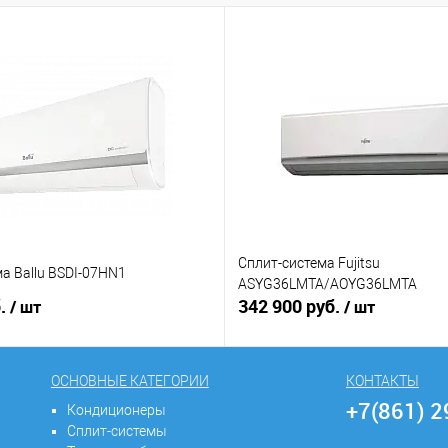
Сплит-система Fujitsu
а Ballu BSDI-07HN1
ASYG36LMTA/AOYG36LMTA
б.
342 900 руб.
/ шт
/ шт
ОСНОВНЫЕ КАТЕГОРИИ
КОНТАКТЫ
+7(861) 
Кондиционеры
Сплит-системы