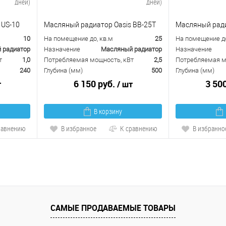
дней)
дней)
 US-10
Масляный радиатор Oasis BB-25Т
Масляный ради
10
На помещение до, кв.м
25
На помещение до
 радиатор
Назначение
Масляный радиатор
Назначение
т
1,0
Потребляемая мощность, кВт
2,5
Потребляемая м
240
Глубина (мм)
500
Глубина (мм)
6 150 руб.
3 50
т
/ шт
В корзину
равнению
В избранное
К сравнению
В избранно
САМЫЕ ПРОДАВАЕМЫЕ ТОВАРЫ