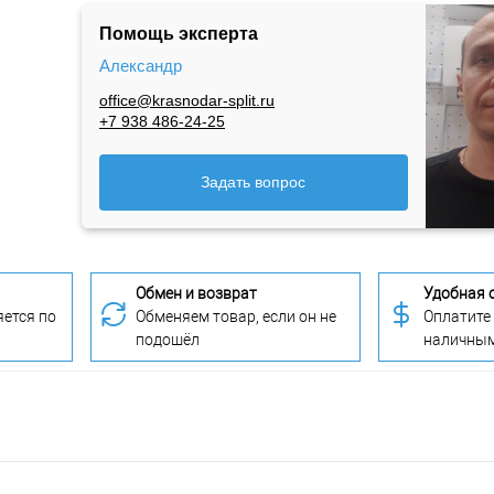
Помощь эксперта
Александр
office@krasnodar-split.ru
+7 938 486-24-25
Задать вопрос
Обмен и возврат
Удобная 
ется по
Обменяем товар, если он не
Оплатите
подошёл
наличны