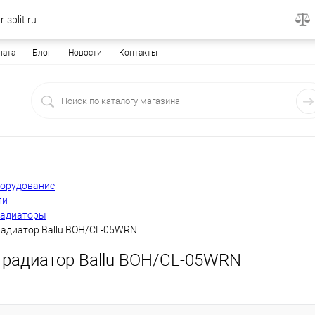
-split.ru
лата
Блог
Новости
Контакты
борудование
ли
радиаторы
адиатор Ballu BOH/CL-05WRN
радиатор Ballu BOH/CL-05WRN