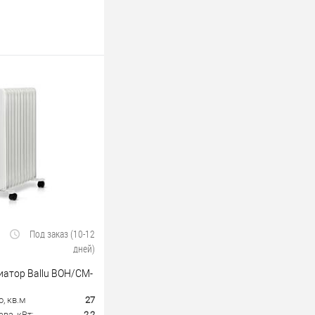
Под заказ (10-12
дней)
атор Ballu BOH/CM-
, кв.м
27
ва, кВт:
2,2