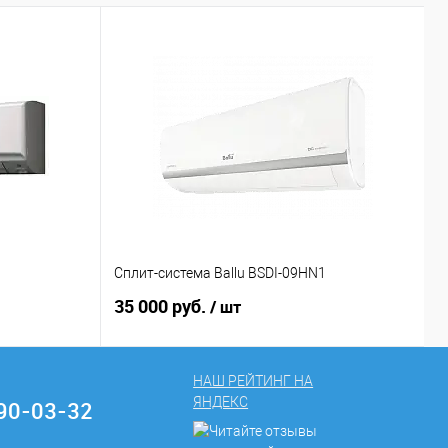
Р
Сплит-система Ballu BSDI-09HN1
С
35 000 руб.
1
/ шт
НАШ РЕЙТИНГ НА
ЯНДЕКС
290-03-32