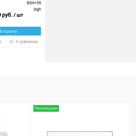
BIGH-55
bigh
0 руб.
/ шт
В корзину
е
К сравнению
Рекомендуем