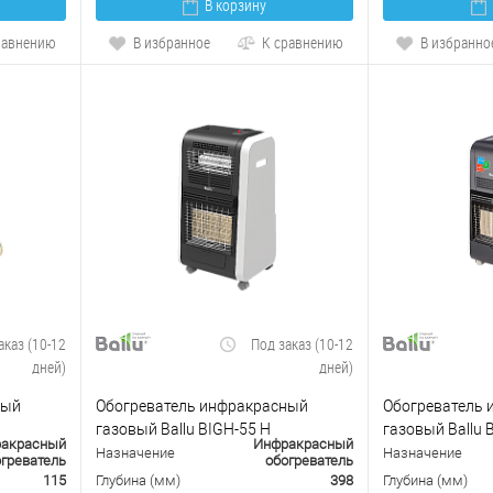
В корзину
равнению
В избранное
К сравнению
В избранно
аказ (10-12
Под заказ (10-12
дней)
дней)
ный
Обогреватель инфракрасный
Обогреватель
газовый Ballu BIGH-55 H
газовый Ballu 
акрасный
Инфракрасный
Назначение
Назначение
греватель
обогреватель
115
Глубина (мм)
398
Глубина (мм)