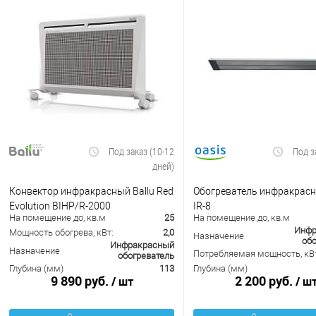
Под заказ (10-12
Под з
дней)
Конвектор инфракрасный Ballu Red
Обогреватель инфракрасн
Evolution BIHP/R-2000
IR-8
На помещение до, кв.м
25
На помещение до, кв.м
Инфр
Мощность обогрева, кВт:
2,0
Назначение
обо
Инфракрасный
Назначение
Потребляемая мощность, кВ
обогреватель
Глубина (мм)
113
Глубина (мм)
9 890 руб.
2 200 руб.
/ шт
/ ш