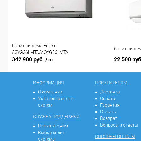
Сплит-система Fujitsu
Сплит-систем
ASYG36LMTA/AOYG36LMTA
342 900 руб.
22 500 ру
/ шт
ИНФОРМАЦИЯ
ПОКУПАТЕЛЯМ
О компании
Доставка
Установка сплит-
Оплата
систем
Гарантия
Отзывы
СЛУЖБА ПОДДЕРЖКИ
Возврат
Вопросы и ответы
Напишите нам
Выбор сплит-
СПОСОБЫ ОПЛАТЫ
системы