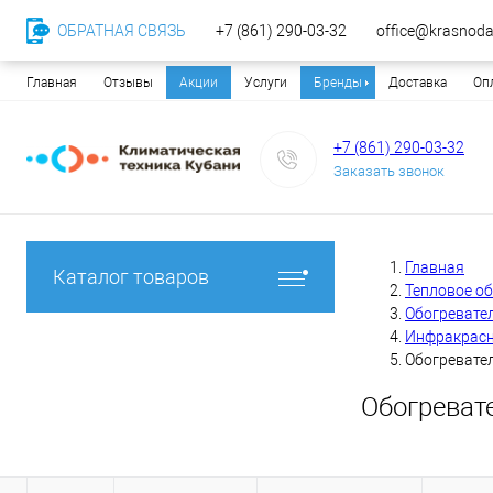
ОБРАТНАЯ СВЯЗЬ
+7 (861) 290-03-32
office@krasnodar
Главная
Отзывы
Акции
Услуги
Бренды
Доставка
Оп
+7 (861) 290-03-32
Заказать звонок
Главная
Каталог товаров
Тепловое о
Обогревате
Инфракрасн
Обогревател
Обогреват