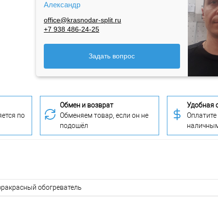
Александр
office@krasnodar-split.ru
+7 938 486-24-25
Задать вопрос
Обмен и возврат
Удобная 
ется по
Обменяем товар, если он не
Оплатите
подошёл
наличны
ракрасный обогреватель