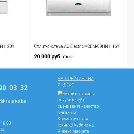
/N1_20Y
Сплит-система AC Electric ACEM-09HN1_16Y
С
20 000 руб.
3
/ шт
НАШ РЕЙТИНГ НА
ЯНДЕКС
290-03-32
e@krasnodar-
 18:00
:00