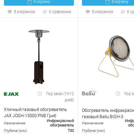
В корзину
В корзину
В избранное
К сравнению
В избранное
К с
Под заказ (10-12
Под з
дней)
Уличный газовый обогреватель
Обогреватель инфракрас
JAX JOGH-13000 PNB Гриб
газовый Ballu BIGH-3
Инфракрасный
Инфр
(черный)
Назначение
Назначение
обогреватель
обо
Глубина (мм)
730
Глубина (мм)