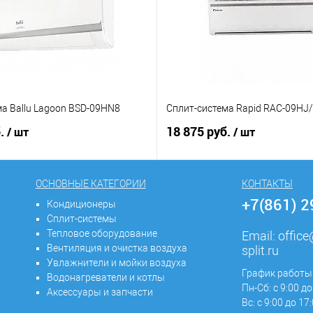
а Ballu Lagoon BSD-09HN8
Сплит-система Rapid RAC-09HJ
б.
18 875 руб.
/ шт
/ шт
ОСНОВНЫЕ КАТЕГОРИИ
КОНТАКТЫ
+7(861) 
Кондиционеры
Сплит-системы
Тепловое оборудование
Email:
offic
Вентиляция и очистка воздуха
split.ru
Увлажнители и мойки воздуха
График работы
Водонагреватели и котлы
Пн-Сб: с 9:00 до
Аксессуары и запчасти
Вс: с 9:00 до 17