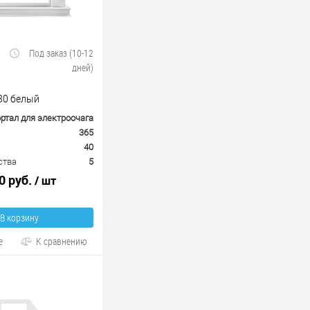
Под заказ (10-12
дней)
30 белый
ртал для электроочага
365
40
ства
5
0 руб.
/ шт
В корзину
е
К сравнению