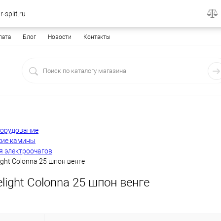
-split.ru
лата
Блог
Новости
Контакты
борудование
кие камины
я электроочагов
ight Colonna 25 шпон венге
elight Colonna 25 шпон венге