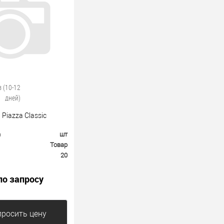
з (10-12
дней)
 Piazza Classic
а
шт
Товар
20
по запросу
росить цену