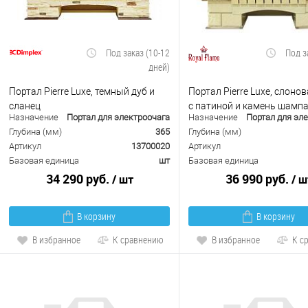
Под заказ (10-12
Под з
дней)
Портал Pierre Luxe, темный дуб и
Портал Pierre Luxe, слоно
сланец
с патиной и камень шамп
Назначение
Портал для электроочага
Назначение
Портал для эл
Глубина (мм)
365
Глубина (мм)
Артикул
13700020
Артикул
Базовая единица
шт
Базовая единица
34 290 руб.
36 990 руб.
/ шт
/ ш
В корзину
В корзину
В избранное
К сравнению
В избранное
К с