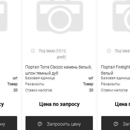
Под заказ (10-12
Под зака
дней)
Портал Torre Classic камень белый,
Портал Firelight
шпон темный дуб
белый
шт
Базовая единица
шт
Базовая единиц
Товар
Реквизиты
Товар
Реквизиты
20
Ставки налогов
20
Ставки налогов
су
Цена по запросу
Цена 
ену
Запросить цену
Зап