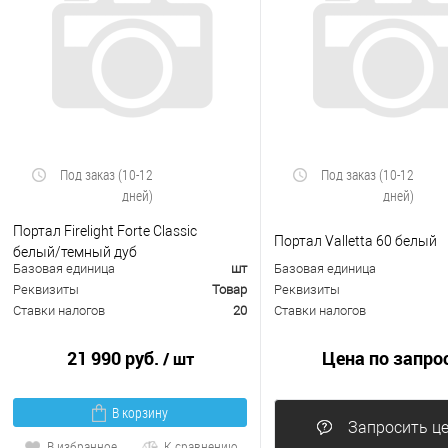
Под заказ (10-12
Под заказ (10-12
дней)
дней)
Портал Firelight Forte Classic
Портал Valletta 60 белый
белый/темный дуб
Базовая единица
шт
Базовая единица
Реквизиты
Товар
Реквизиты
Ставки налогов
20
Ставки налогов
21 990 руб.
Цена по запро
/ шт
В корзину
Запросить ц
В избранное
К сравнению