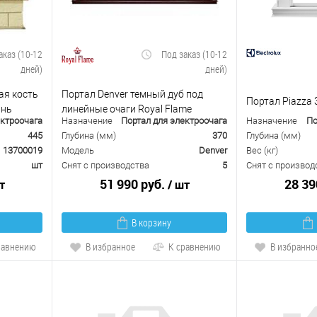
аказ (10-12
Под заказ (10-12
дней)
дней)
вая кость
Портал Denver темный дуб под
Портал Piazza 
ань
линейные очаги Royal Flame
ектроочага
Назначение
Портал для электроочага
Назначение
По
445
Глубина (мм)
370
Глубина (мм)
13700019
Модель
Denver
Вес (кг)
шт
Снят с производства
5
Снят с производ
51 990 руб.
28 39
т
/ шт
В корзину
равнению
В избранное
К сравнению
В избранно