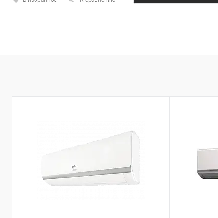
В избранное
К с