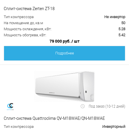
Сплит-система Zerten ZT-18
Тип компрессора
Не инвертор
На помещение до, кв.м
50
Мощность охлаждения, кВт:
5.28
Мощность обогрева, кВт:
5.42
79 000 руб.
/ шт
Подробнее
Под заказ (10-12 дней)
Сплит-система Quattroclima QV-M18WAE/QN-M18WAE
Тип компрессора
Инверторный