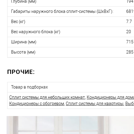
Глубина (мм)
194
Габариты наружного блока сплит-системы (ШxВxГ):
681
Вес (кг)
7.7
Вес наружного блока (кг)
20
Ширина (мм)
715
Высота (мм)
285
ПРОЧИЕ:
Товар в подборках
Сплит системы для небольших комнат
,
Кондиционеры для дом
Кондиционеры с обогревом
,
Сплит системы для квартиры
,
Выб