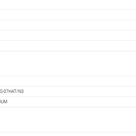
S-07HAT/N3
IUM