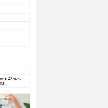
аты 20 кв.м.
,
IUM
.