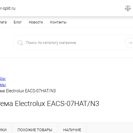
-split.ru
лата
Блог
Новости
Контакты
еры
емы
ма Electrolux EACS-07HAT/N3
ема Electrolux EACS-07HAT/N3
ИКИ
ПОХОЖИЕ ТОВАРЫ
НАЛИЧИЕ