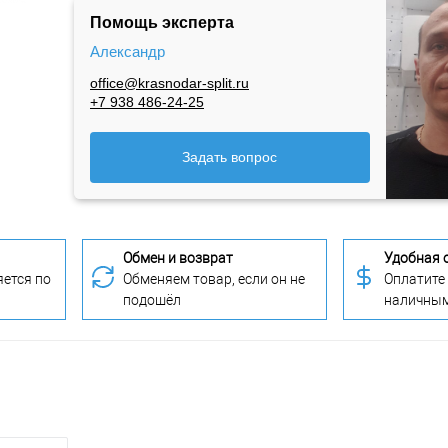
Помощь эксперта
Александр
office@krasnodar-split.ru
+7 938 486-24-25
Задать вопрос
Обмен и возврат
Удобная 
ется по
Обменяем товар, если он не
Оплатите
подошёл
наличны