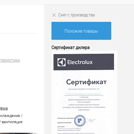
Снят с производства
Похожие товары
Сертификат дилера
ктеристики
тема
охлаждение /
/ вентиляция