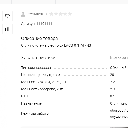
Отзывов: 0
Артикул:
11101111
Описание товара:
Сплит-система Electrolux EACS-07HAT/N3
Характеристики:
Все хара
Тип компрессора
Обычный
На помещение до, кв.м
20
Мощность охлаждения, кВт:
2.2
Мощность обогрева, кВт:
2.3
BTU
07
Назначение
Сплит-сис
обогрев / 
Режимы работы
осушение 