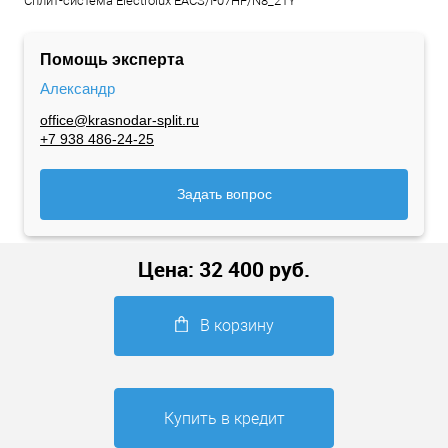
Сплит-система Electrolux EACS/I-07HF/N8_21Y
Помощь эксперта
Александр
office@krasnodar-split.ru
+7 938 486-24-25
Задать вопрос
Цена:
32 400
руб.
В корзину
Купить в кредит