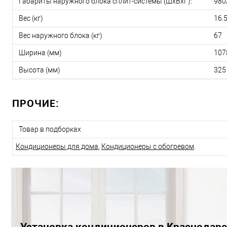
Габариты наружного блока сплит-системы (ШxВxГ):
980
Вес (кг)
16.
Вес наружного блока (кг)
67
Ширина (мм)
107
Высота (мм)
325
ПРОЧИЕ:
Товар в подборках
Кондиционеры для дома
,
Кондиционеры с обогревом
.
Установка кондиционеров в Краснодаре