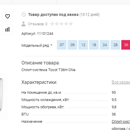
Товар доступен под заказ
(10-12 дней)
Отзывов: 0
Артикул:
11101244
07
09
12
18
24
28
36
Модельный ряд: *
Описание товара:
Сплит-система Tosot T36H-SNa
Характеристики:
Все хара
На помещение до, кв.м
95
Мощность охлаждения, кВт:
9,5
Мощность обогрева, кВт:
9,8
BTU
36
Назначение
Сплит-сис
обогрев / 