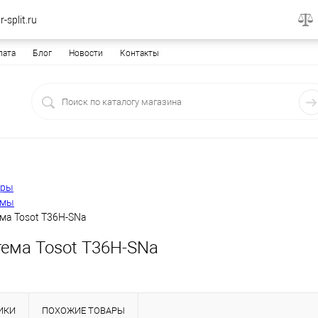
-split.ru
лата
Блог
Новости
Контакты
еры
емы
ма Tosot T36H-SNa
тема Tosot T36H-SNa
ИКИ
ПОХОЖИЕ ТОВАРЫ