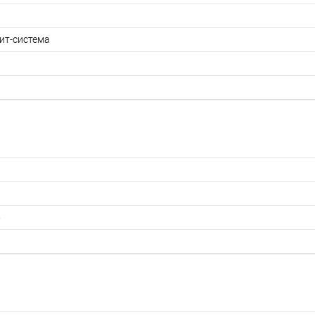
ит-система
5
6