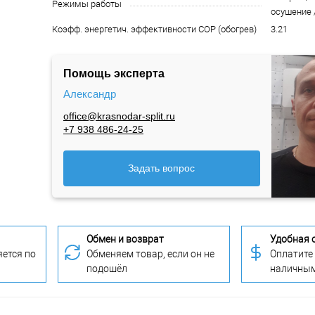
Режимы работы
осушение 
Коэфф. энергетич. эффективности COP (обогрев)
3.21
Помощь эксперта
Александр
office@krasnodar-split.ru
+7 938 486-24-25
Задать вопрос
Обмен и возврат
Удобная 
ется по
Обменяем товар, если он не
Оплатите
подошёл
наличны