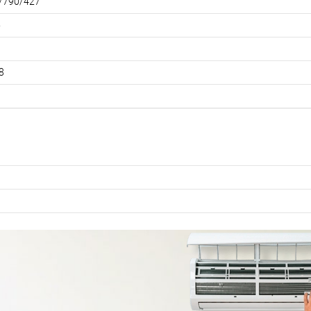
/790/427
5
8