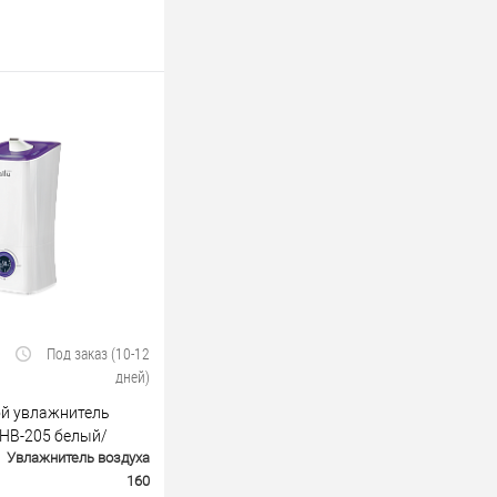
Под заказ (10-12
дней)
й увлажнитель
UHB-205 белый/
Увлажнитель воздуха
160