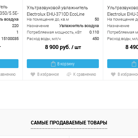
тель
Ультразвуковой увлажнитель
Ультразвуково
350/5.5E-
Electrolux EHU-3710D EcoLine
Electrolux EHU-
ь воздуха
На помещение до, кв.м
50
На помещение до
220
Назначение
Увлажнитель воздуха
Назначение
1
Потребляемая мощность, кВт
0.110
Потребляемая м
15100035
Расход воды, мл/ч
450
Расход воды, мл
8 900 руб.
8 49
т
/ шт
В корзину
равнению
В избранное
К сравнению
В избранно
САМЫЕ ПРОДАВАЕМЫЕ ТОВАРЫ