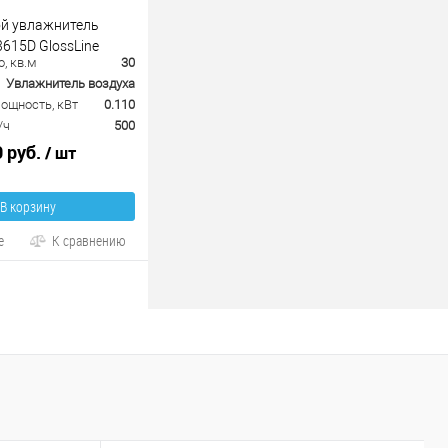
й увлажнитель
3615D GlossLine
, кв.м
30
Увлажнитель воздуха
ощность, кВт
0.110
/ч
500
0 руб.
/ шт
В корзину
е
К сравнению