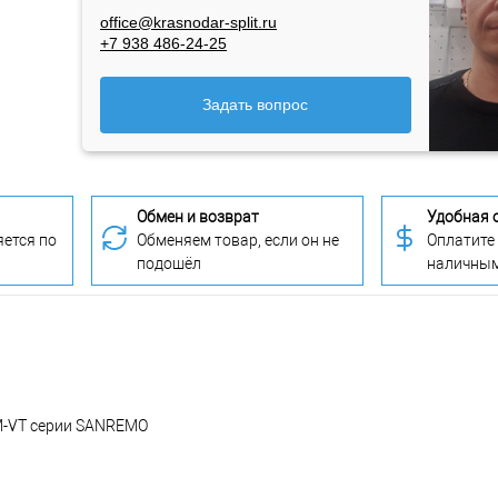
office@krasnodar-split.ru
+7 938 486-24-25
Задать вопрос
Обмен и возврат
Удобная 
ется по
Обменяем товар, если он не
Оплатите
подошёл
наличны
0M-VT серии SANREMO