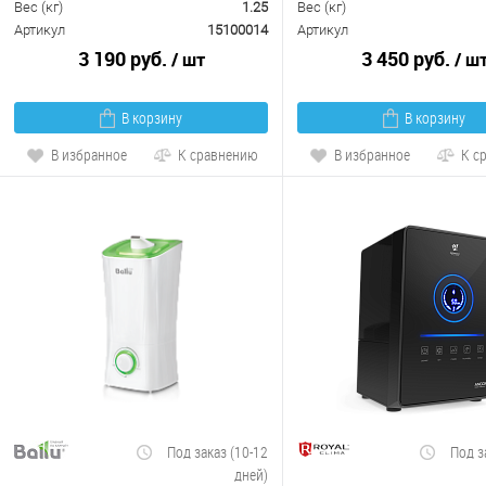
Вес (кг)
1.25
Вес (кг)
Артикул
15100014
Артикул
3 190 руб.
3 450 руб.
/ шт
/ ш
В корзину
В корзину
В избранное
К сравнению
В избранное
К с
Под заказ (10-12
Под з
дней)