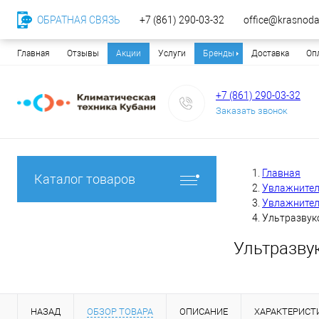
ОБРАТНАЯ СВЯЗЬ
+7 (861) 290-03-32
office@krasnodar
Главная
Отзывы
Акции
Услуги
Бренды
Доставка
Оп
+7 (861) 290-03-32
Заказать звонок
Главная
Каталог товаров
Увлажнител
Увлажнител
Ультразвуко
Ультразву
НАЗАД
ОБЗОР ТОВАРА
ОПИСАНИЕ
ХАРАКТЕРИСТ