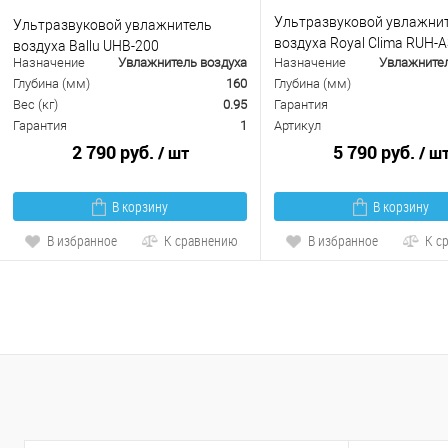
Ультразвуковой увлажни
Ультразвуковой увлажнитель
воздуха Royal Clima RUH-A
воздуха Ballu UHB-200
Назначение
Увлажнитель воздуха
Назначение
Увлажнител
BL
Глубина (мм)
160
Глубина (мм)
Вес (кг)
0.95
Гарантия
Гарантия
1
Артикул
2 790 руб.
5 790 руб.
/ шт
/ ш
В корзину
В корзину
В избранное
К сравнению
В избранное
К с