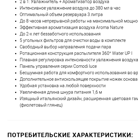
2 в 1: Увлажнитель + Ароматизатор воздуха
Интенсивное увлажнение воздуха до 380 мл в час
Оптимальный объем резервуара 3 литра
До 8 часов непрерывной работы на максимальной мощнос
Эффективная ароматизация воздуха Aroma Nature
До 2-х лет беззаботного использования
5 угольных фильтров для очистки воды в комплекте
Свободный выбор направления подачи пара
Ротационная конструкция распылителя 360° Water UP I
Плавная регулировка интенсивности увлажнения воздух
Панель управления серии Comodi luce
Бесшумная работа для комфортного использования во вр
Дополнительное антискользящее покрытие ножек основа
Удобная установка на любой поверхности
Увеличенная длина шнура питания 1,6 м
Изящный итальянский дизайн, расширенная цветовая гамма B
(фиолетовый глянец)
ПОТРЕБИТЕЛЬСКИЕ ХАРАКТЕРИСТИКИ: