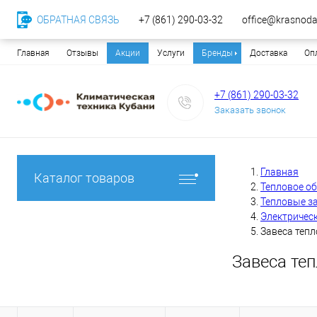
ОБРАТНАЯ СВЯЗЬ
+7 (861) 290-03-32
office@krasnodar
Главная
Отзывы
Акции
Услуги
Бренды
Доставка
Оп
+7 (861) 290-03-32
Заказать звонок
Главная
Каталог товаров
Тепловое о
Тепловые з
Электричес
Завеса теп
Завеса те