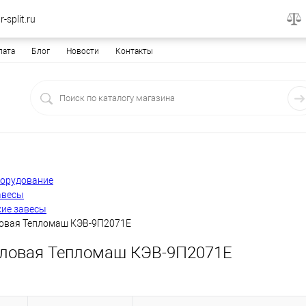
-split.ru
лата
Блог
Новости
Контакты
борудование
авесы
кие завесы
ловая Тепломаш КЭВ-9П2071Е
пловая Тепломаш КЭВ-9П2071Е