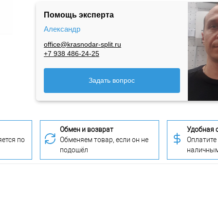
Помощь эксперта
Александр
office@krasnodar-split.ru
+7 938 486-24-25
Задать вопрос
Обмен и возврат
Удобная 
ется по
Обменяем товар, если он не
Оплатите
подошёл
наличны