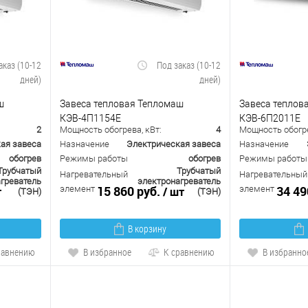
аказ (10-12
Под заказ (10-12
дней)
дней)
ш
Завеса тепловая Тепломаш
Завеса теплов
КЭВ-4П1154Е
КЭВ-6П2011Е
2
Мощность обогрева, кВт:
4
Мощность обогре
ая завеса
Назначение
Электрическая завеса
Назначение
обогрев
Режимы работы
обогрев
Режимы работы
Трубчатый
Трубчатый
Нагревательный
Нагревательный
греватель
электронагреватель
15 860 руб.
34 49
элемент
элемент
т
/ шт
(ТЭН)
(ТЭН)
В корзину
равнению
В избранное
К сравнению
В избранно