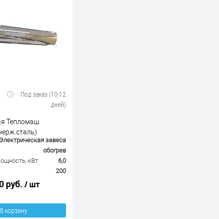
Под заказ (10-12
дней)
ая Тепломаш
нерж.сталь)
Электрическая завеса
обогрев
ощность, кВт
6,0
200
0 руб.
/ шт
В корзину