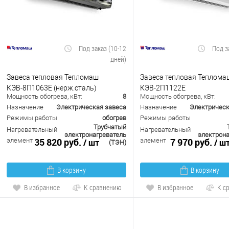
Под заказ (10-12
Под з
дней)
Завеса тепловая Тепломаш
Завеса тепловая Теплома
КЭВ-8П1063Е (нерж.сталь)
КЭВ-2П1122Е
Мощность обогрева, кВт:
8
Мощность обогрева, кВт:
Назначение
Электрическая завеса
Назначение
Электрическ
Режимы работы
обогрев
Режимы работы
Трубчатый
Нагревательный
Нагревательный
электронагреватель
электрона
35 820 руб.
7 970 руб.
элемент
элемент
/ шт
/ ш
(ТЭН)
В корзину
В корзину
В избранное
К сравнению
В избранное
К с