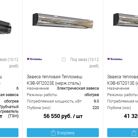
аказ (10-12
Под заказ (10-12
дней)
дней)
ш
Завеса тепловая Тепломаш
Завеса теплов
)
КЭВ-9П2023Е (нерж.сталь)
КЭВ-6П2013Е (
6
Назначение
Электрическая завеса
Назначение
ая завеса
Режимы работы
обогрев
Режимы работы
обогрев
Потребляемая мощность, кВт
9.0
Потребляемая м
Трубчатый
Глубина (мм)
220
Глубина (мм)
греватель
56 550 руб.
41 32
т
/ шт
(ТЭН)
В корзину