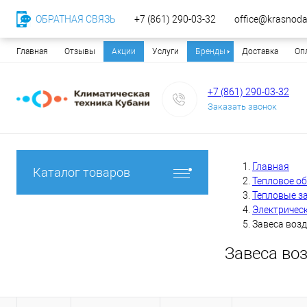
ОБРАТНАЯ СВЯЗЬ
+7 (861) 290-03-32
office@krasnodar
Главная
Отзывы
Акции
Услуги
Бренды
Доставка
Оп
+7 (861) 290-03-32
Заказать звонок
Главная
Каталог товаров
Тепловое о
Тепловые з
Электричес
Завеса воз
Завеса во