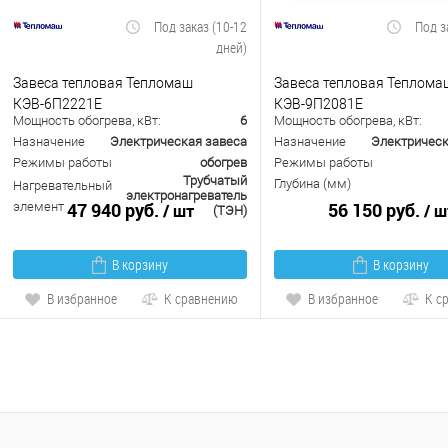
Под заказ (10-12
Под з
дней)
Завеса тепловая Тепломаш
Завеса тепловая Теплома
КЭВ-6П2221Е
КЭВ-9П2081Е
Мощность обогрева, кВт:
6
Мощность обогрева, кВт:
Назначение
Электрическая завеса
Назначение
Электрическ
Режимы работы
обогрев
Режимы работы
Трубчатый
Глубина (мм)
Нагревательный
электронагреватель
47 940 руб.
56 150 руб.
элемент
/ шт
/ ш
(ТЭН)
В корзину
В корзину
В избранное
К сравнению
В избранное
К с