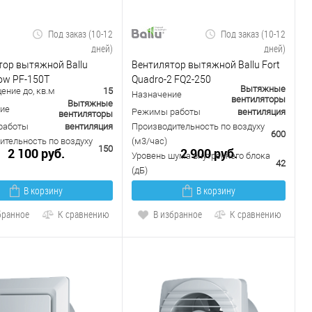
Под заказ (10-12
Под заказ (10-12
дней)
дней)
тор вытяжной Ballu
Вентилятор вытяжной Ballu Fort
ow PF-150T
Quadro-2 FQ2-250
Вытяжные
ение до, кв.м
15
Назначение
вентиляторы
Вытяжные
ие
Режимы работы
вентиляция
вентиляторы
работы
вентиляция
Производительность по воздуху
600
ительность по воздуху
(м3/час)
150
2 100 руб.
2 900 руб.
Уровень шума внутреннего блока
42
(дБ)
В корзину
В корзину
бранное
К сравнению
В избранное
К сравнению