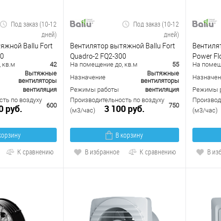
Под заказ (10-12
Под заказ (10-12
дней)
дней)
яжной Ballu Fort
Вентилятор вытяжной Ballu Fort
Вентиля
50
Quadro-2 FQ2-300
Power Fl
 кв.м
42
На помещение до, кв.м
55
На помещ
Вытяжные
Вытяжные
Назначение
Назначен
вентиляторы
вентиляторы
вентиляция
Режимы работы
вентиляция
Режимы 
ть по воздуху
Производительность по воздуху
Производ
600
750
0 руб.
3 100 руб.
(м3/час)
(м3/час)
корзину
В корзину
К сравнению
В избранное
К сравнению
В из