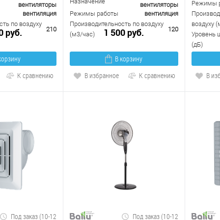
Назначение
Режимы 
вентиляторы
вентиляторы
вентиляция
Режимы работы
вентиляция
Производ
ть по воздуху
Производительность по воздуху
воздуху (
210
120
0 руб.
1 500 руб.
(м3/час)
Уровень 
(дБ)
корзину
В корзину
К сравнению
В избранное
К сравнению
В из
Под заказ (10-12
Под заказ (10-12