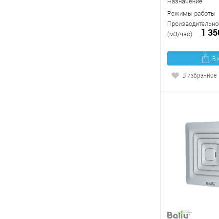
Назначение
Режимы работы
Производительнос
1 35
(м3/час)
В 
В избранное