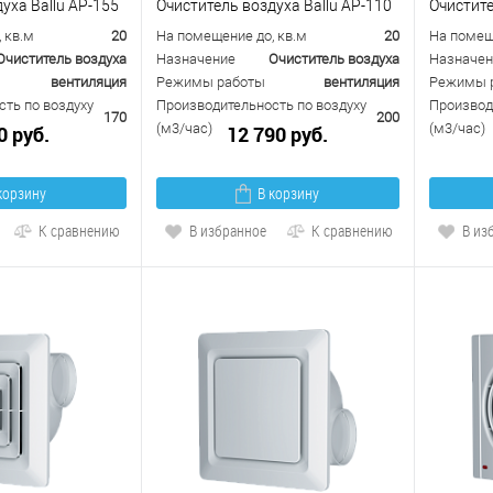
уха Ballu AP-155
Очиститель воздуха Ballu AP-110
Очистите
 кв.м
20
На помещение до, кв.м
20
На помещ
Очиститель воздуха
Назначение
Очиститель воздуха
Назначен
вентиляция
Режимы работы
вентиляция
Режимы 
ть по воздуху
Производительность по воздуху
Производ
170
200
(м3/час)
(м3/час)
0 руб.
12 790 руб.
корзину
В корзину
К сравнению
В избранное
К сравнению
В из