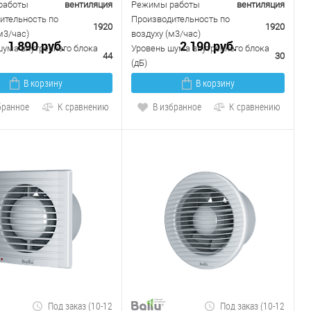
работы
вентиляция
Режимы работы
вентиляция
ительность по
Производительность по
1920
1920
м3/час)
воздуху (м3/час)
1 890 руб.
2 190 руб.
шума внутреннего блока
Уровень шума внутреннего блока
44
30
(дБ)
В корзину
В корзину
бранное
К сравнению
В избранное
К сравнению
Под заказ (10-12
Под заказ (10-12