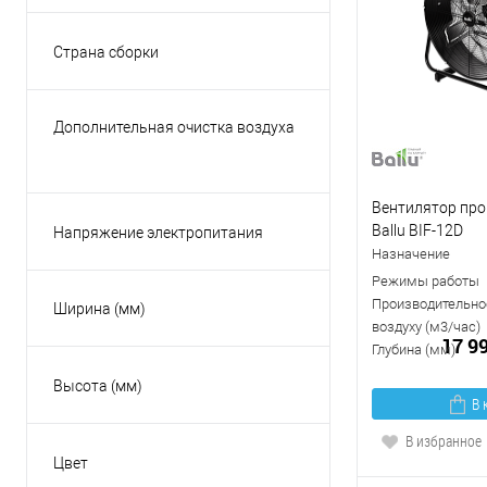
Нет
Страна сборки
КНР
Россия
Дополнительная очистка воздуха
Есть
Вентилятор пр
Ballu BIF-12D
Напряжение электропитания
220В
Назначение
Режимы работы
Производительно
Ширина (мм)
воздуху (м3/час)
17 9
Глубина (мм)
Высота (мм)
В 
В избранное
Цвет
Белый