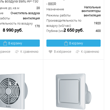
ль воздуха Ballu AP-150
- 880R
Напольные
ение до, кв.м
20
Назначение
вентиляторы
ие
Очиститель воздуха
Режимы работы
вентиляция
работы
вентиляция
Производительность по
1920
ительность по воздуху
воздуху (м3/час)
170
8 990 руб.
2 650 руб.
Глубина (мм)
400
В корзину
В корзину
бранное
К сравнению
В избранное
К сравнению