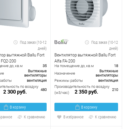
Под заказ (10-12
Под заказ (10-12
дней)
дней)
ор вытяжной Ballu Fort
Вентилятор вытяжной Ballu Fort
 FQ2-200
Alfa FA-200
ение до, кв.м
35
На помещение до, кв.м
18
Вытяжные
Вытяжные
ие
Назначение
вентиляторы
вентиляторы
работы
вентиляция
Режимы работы
вентиляция
ительность по воздуху
Производительность по воздуху
480
210
2 300 руб.
2 350 руб.
(м3/час)
В корзину
В корзину
бранное
К сравнению
В избранное
К сравнению