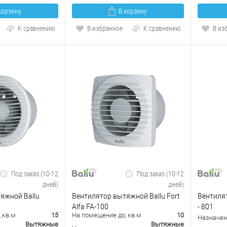
корзину
В корзину
К сравнению
В избранное
К сравнению
В из
Под заказ (10-12
Под заказ (10-12
дней)
дней)
яжной Ballu
Вентилятор вытяжной Ballu Fort
Вентилят
Alfa FA-100
- 801
 кв.м
15
На помещение до, кв.м
10
Назначен
Вытяжные
Вытяжные