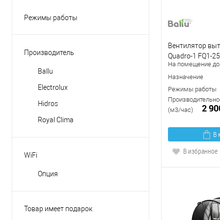
Режимы работы
вентиляция
осушение
Вентилятор выт
Производитель
Quadro-1 FQ1-2
охлаждение
На помещение до,
Ballu
приточная вентиляция
Назначение
Electrolux
Режимы работы
Производительнос
Hidros
2 90
(м3/час)
Royal Clima
В 
В избранное
WiFi
Опция
Товар имеет подарок
Да