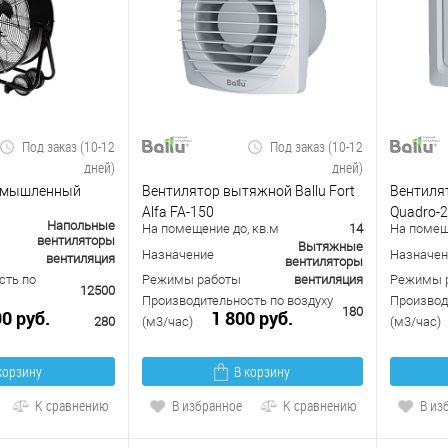
Под заказ (10-12
Под заказ (10-12
дней)
дней)
омышленный
Вентилятор вытяжной Ballu Fort
Вентилят
Alfa FA-150
Quadro-2
Напольные
На помещение до, кв.м
14
На помещ
вентиляторы
Вытяжные
Назначение
Назначен
вентиляция
вентиляторы
сть по
Режимы работы
вентиляция
Режимы 
12500
Производительность по воздуху
Производ
180
90 руб.
1 800 руб.
280
(м3/час)
(м3/час)
корзину
В корзину
К сравнению
В избранное
К сравнению
В из