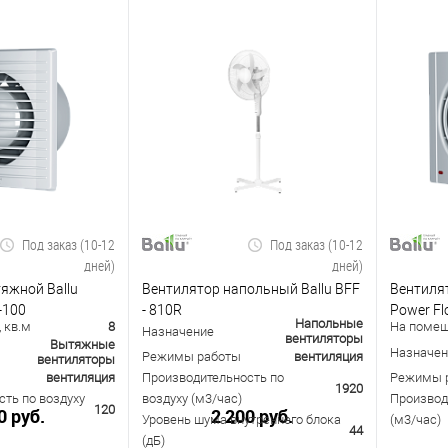
Под заказ (10-12
Под заказ (10-12
дней)
дней)
яжной Ballu
Вентилятор напольный Ballu BFF
Вентиля
-100
- 810R
Power Fl
Напольные
 кв.м
8
На помещ
Назначение
вентиляторы
Вытяжные
Назначен
Режимы работы
вентиляция
вентиляторы
вентиляция
Производительность по
Режимы 
1920
ть по воздуху
воздуху (м3/час)
Производ
120
0 руб.
2 200 руб.
Уровень шума внутреннего блока
(м3/час)
44
(дБ)