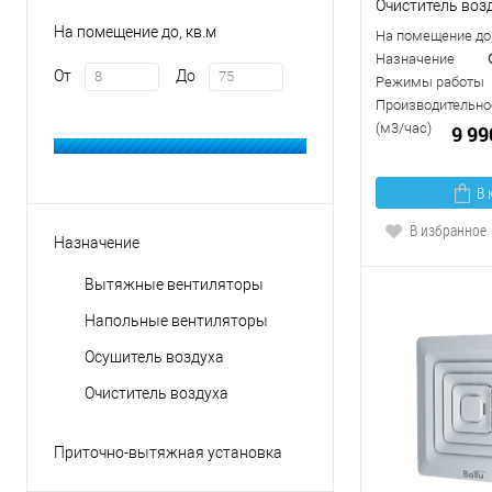
Очиститель возд
На помещение до, кв.м
На помещение до,
Назначение
От
До
Режимы работы
Производительнос
(м3/час)
9 99
В 
В избранное
Назначение
Вытяжные вентиляторы
Напольные вентиляторы
Осушитель воздуха
Очиститель воздуха
Приточно-вытяжная установка