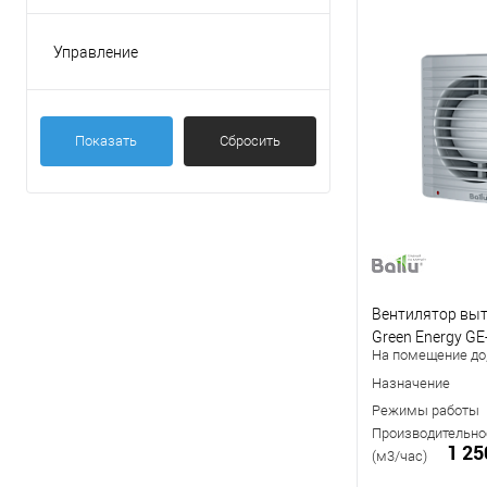
Черный
Управление
На корпусе
Пульт ДУ
Показать
Сбросить
Вентилятор выт
Green Energy GE
На помещение до,
Назначение
Режимы работы
Производительнос
1 25
(м3/час)