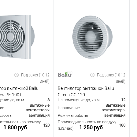
Под заказ (10-12
Под заказ (10-12
дней)
дней)
тор вытяжной Ballu
Вентилятор вытяжной Ballu
ow PF-100T
Circus GC-120
ение до, кв.м
8
На помещение до, кв.м
12
Вытяжные
Вытяжные
ие
Назначение
вентиляторы
вентиляторы
работы
вентиляция
Режимы работы
вентиляция
ительность по воздуху
Производительность по воздуху
120
180
1 800 руб.
1 250 руб.
(м3/час)