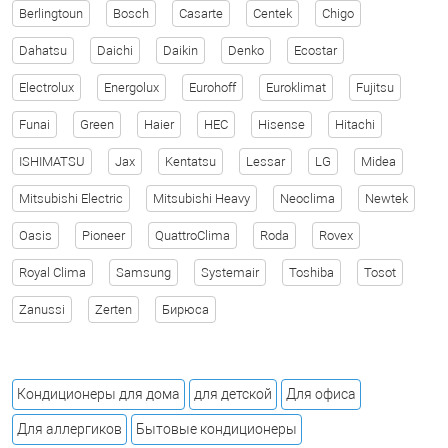
Berlingtoun
Bosch
Casarte
Centek
Chigo
Dahatsu
Daichi
Daikin
Denko
Ecostar
Electrolux
Energolux
Eurohoff
Euroklimat
Fujitsu
Funai
Green
Haier
HEC
Hisense
Hitachi
ISHIMATSU
Jax
Kentatsu
Lessar
LG
Midea
Mitsubishi Electric
Mitsubishi Heavy
Neoclima
Newtek
Oasis
Pioneer
QuattroClima
Roda
Rovex
Royal Clima
Samsung
Systemair
Toshiba
Tosot
Zanussi
Zerten
Бирюса
Кондиционеры для дома
для детской
Для офиса
Для аллергиков
Бытовые кондиционеры