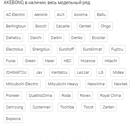
AKEBONO, в наличии, весь модельный ряд.
AC Electric
Aeronik
AUX
Axioma
Ballu
Berlingtoun
Bosch
Casarte
Centek
Chigo
Dahatsu
Daichi
Daikin
Denko
Ecostar
Electrolux
Energolux
Eurohoff
Euroklimat
Fujitsu
Funai
Green
Haier
HEC
Hisense
Hitachi
ISHIMATSU
Jax
Kentatsu
Lessar
LG
Midea
Mitsubishi Electric
Mitsubishi Heavy
Neoclima
Newtek
Pioneer
QuattroClima
Roda
Rovex
Royal Clima
Samsung
Systemair
Toshiba
Tosot
Zerten
Бирюса