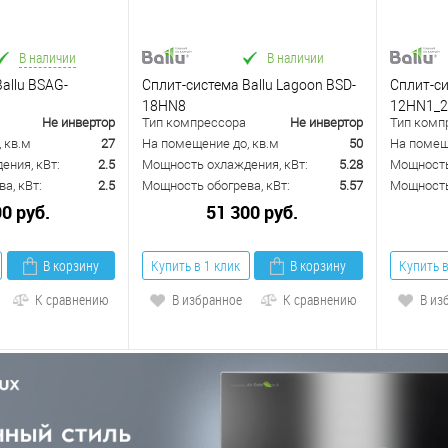
В наличии
В наличии
allu BSAG-
Сплит-система Ballu Lagoon BSD-
Сплит-си
18HN8
12HN1_2
Не инвертор
Тип компрессора
Не инвертор
Тип комп
 кв.м
27
На помещение до, кв.м
50
На помещ
ения, кВт:
2.5
Мощность охлаждения, кВт:
5.28
Мощность
а, кВт:
2.5
Мощность обогрева, кВт:
5.57
Мощность 
90 руб.
51 300 руб.
В корзину
Купить в 1 клик
В корзину
Купить в
К сравнению
В избранное
К сравнению
В из