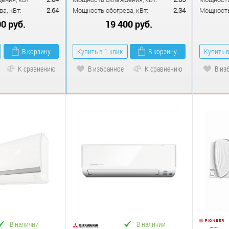
а, кВт:
2.64
Мощность обогрева, кВт:
2.34
Мощность 
00 руб.
19 400 руб.
В корзину
Купить в 1 клик
В корзину
Купить в
К сравнению
В избранное
К сравнению
В из
В наличии
В наличии