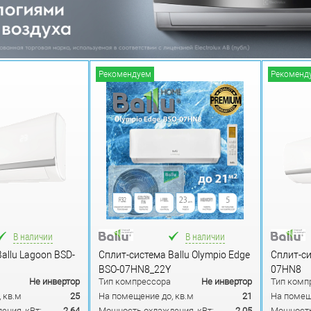
Рекомендуем
Рекоменд
В наличии
В наличии
allu Lagoon BSD-
Сплит-система Ballu Olympio Edge
Сплит-си
BSO-07HN8_22Y
07HN8
Не инвертор
Тип компрессора
Не инвертор
Тип комп
 кв.м
25
На помещение до, кв.м
21
На помещ
ения, кВт:
2.64
Мощность охлаждения, кВт:
2.05
Мощность