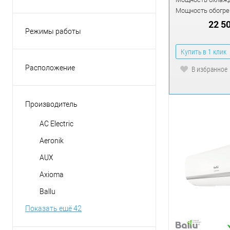
Мощность обогрев
22 5
Режимы работы
вентиляция
Купить в 1 клик
обогрев
Расположение
В избранное
осушение
Горизонтальное
охлаждение
Универсальное
Производитель
приточная вентиляция
AC Electric
Aeronik
AUX
Axioma
Ballu
Показать ещё 42