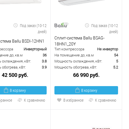
Под заказ (10-12
Под заказ (10-12
дней)
дней)
Сплит-система Ballu BSAG-
стема Ballu BSDI-12HN1
18HN1_20Y
рессора
Инверторный
Тип компрессора
Не инвертор
ение до, кв.м
36
На помещение до, кв.м
54
 охлаждения, кВт:
3.8
Мощность охлаждения, кВт:
5
обогрева, кВт:
3.9
Мощность обогрева, кВт:
5.2
42 500 руб.
66 990 руб.
В корзину
В корзину
бранное
К сравнению
В избранное
К сравнению