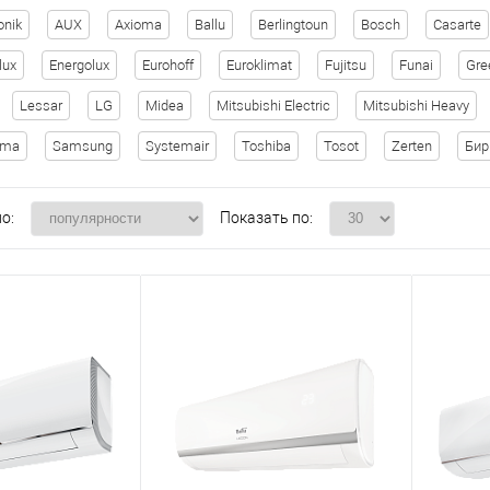
onik
AUX
Axioma
Ballu
Berlingtoun
Bosch
Casarte
lux
Energolux
Eurohoff
Euroklimat
Fujitsu
Funai
Gre
Lessar
LG
Midea
Mitsubishi Electric
Mitsubishi Heavy
ima
Samsung
Systemair
Toshiba
Tosot
Zerten
Би
о:
Показать по: