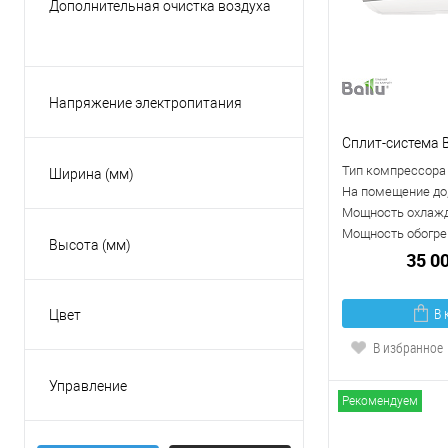
Дополнительная очистка воздуха
Малайзия
Есть
Россия
Нет
Таиланд
Напряжение электропитания
Показать ещё 3
220В
Сплит-система B
380В
Тип компрессора
Ширина (мм)
На помещение до,
Мощность охлажд
Мощность обогрев
Высота (мм)
35 0
В 
Цвет
Бежевый
В избранное
Белый
Управление
Золотой
Рекомендуем
Есть
Красный
Пульт ДУ