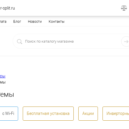
-split.ru
лата
Блог
Новости
Контакты
еры
емы
темы
с Wi-Fi
Бесплатная установка
Акции
Инверторн