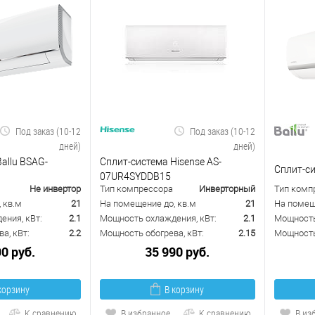
Под заказ (10-12
Под заказ (10-12
дней)
дней)
allu BSAG-
Сплит-система Hisense AS-
Сплит-си
07UR4SYDDB15
Не инвертор
Тип компрессора
Инверторный
Тип комп
 кв.м
21
На помещение до, кв.м
21
На помещ
ения, кВт:
2.1
Мощность охлаждения, кВт:
2.1
Мощность
а, кВт:
2.2
Мощность обогрева, кВт:
2.15
Мощность 
90 руб.
35 990 руб.
корзину
В корзину
К сравнению
В избранное
К сравнению
В из