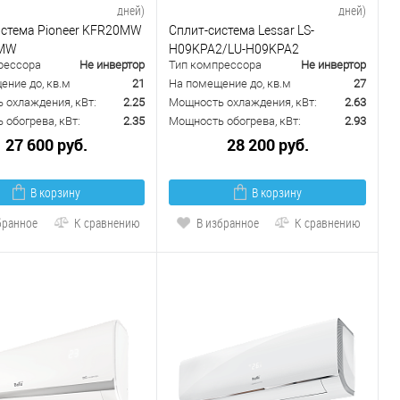
дней)
дней)
истема Pioneer KFR20MW
Сплит-система Lessar LS-
0MW
H09KPA2/LU-H09KPA2
рессора
Не инвертор
Тип компрессора
Не инвертор
ение до, кв.м
21
На помещение до, кв.м
27
 охлаждения, кВт:
2.25
Мощность охлаждения, кВт:
2.63
обогрева, кВт:
2.35
Мощность обогрева, кВт:
2.93
27 600 руб.
28 200 руб.
В корзину
В корзину
бранное
К сравнению
В избранное
К сравнению