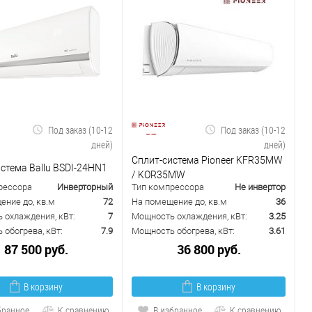
Под заказ (10-12
Под заказ (10-12
дней)
дней)
Сплит-система Pioneer KFR35MW
стема Ballu BSDI-24HN1
/ KOR35MW
рессора
Инверторный
Тип компрессора
Не инвертор
ение до, кв.м
72
На помещение до, кв.м
36
 охлаждения, кВт:
7
Мощность охлаждения, кВт:
3.25
обогрева, кВт:
7.9
Мощность обогрева, кВт:
3.61
87 500 руб.
36 800 руб.
В корзину
В корзину
бранное
К сравнению
В избранное
К сравнению