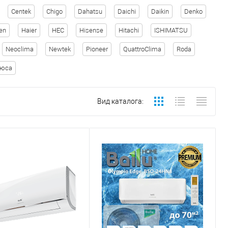
Centek
Chigo
Dahatsu
Daichi
Daikin
Denko
en
Haier
HEC
Hisense
Hitachi
ISHIMATSU
Neoclima
Newtek
Pioneer
QuattroClima
Roda
рюса
Вид каталога: