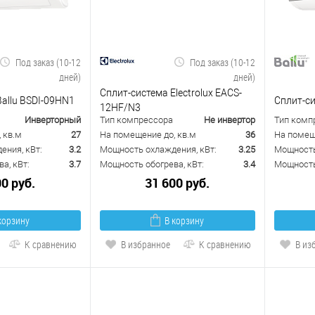
Под заказ (10-12
Под заказ (10-12
дней)
дней)
Сплит-система Electrolux EACS-
allu BSDI-09HN1
Сплит-си
12HF/N3
Инверторный
Тип компрессора
Не инвертор
Тип комп
 кв.м
27
На помещение до, кв.м
36
На помещ
ения, кВт:
3.2
Мощность охлаждения, кВт:
3.25
Мощность
а, кВт:
3.7
Мощность обогрева, кВт:
3.4
Мощность 
00 руб.
31 600 руб.
корзину
В корзину
К сравнению
В избранное
К сравнению
В из