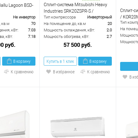
Сплит-система Mitsubishi Heavy
allu Lagoon BSD-
Сплит-с
Industries SRK20ZSPR-S /
/ KOR2
Не инвертор
Тип компрессора
Инверторный
SRC20ZSPR-S
Тип комп
 кв.м
70
На помещение до, кв.м
20
На помещ
ения, кВт:
7.03
Мощность охлаждения, кВт:
2.0
Мощность
а, кВт:
7.18
Мощность обогрева, кВт:
2.7
Мощность 
00 руб.
57 500 руб.
В корзину
Купить в 1 клик
В корзину
К сравнению
В избранное
К сравнению
В из