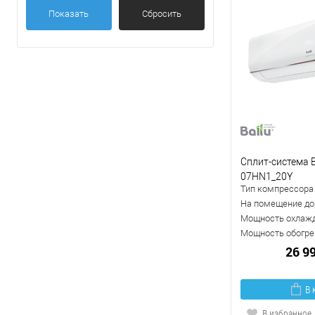
Серебристый
Показать
Сбросить
Показать ещё 2
Сплит-система B
07HN1_20Y
Тип компрессора
На помещение до,
Мощность охлажд
Мощность обогрев
26 9
В 
В избранное