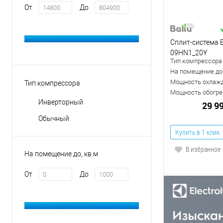
От
До
Сплит-система B
09HN1_20Y
Тип компрессора
На помещение до,
Мощность охлажд
Тип компрессора
Мощность обогрев
Инверторный
29 9
Обычный
Купить в 1 клик
В избранное
На помещение до, кв.м
От
До