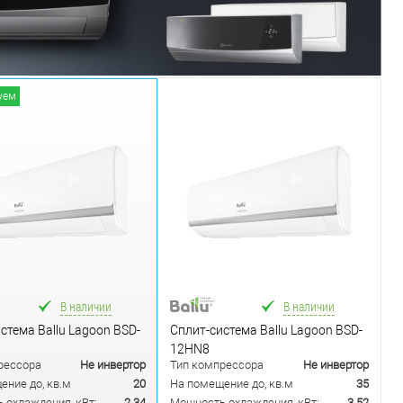
уем
В наличии
В наличии
стема Ballu Lagoon BSD-
Сплит-система Ballu Lagoon BSD-
12HN8
рессора
Не инвертор
Тип компрессора
Не инвертор
ение до, кв.м
20
На помещение до, кв.м
35
 охлаждения, кВт:
2.34
Мощность охлаждения, кВт:
3.52