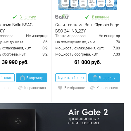
В наличии
В наличии
стема Ballu BSAG-
Сплит-система Ballu Olympio Edge
0Y
BSO-24HN8_22Y
рессора
Не инвертор
Тип компрессора
Не инвертор
ение до, кв.м
36
На помещение до, кв.м
70
 охлаждения, кВт:
3.2
Мощность охлаждения, кВт:
7.03
обогрева, кВт:
3.2
Мощность обогрева, кВт:
7.33
39 990 руб.
61 000 руб.
 1 клик
В корзину
Купить в 1 клик
В корзину
бранное
К сравнению
В избранное
К сравнению