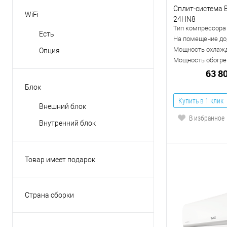
Сплит-система B
WiFi
24HN8
Тип компрессора
Есть
На помещение до,
Мощность охлажд
Опция
Мощность обогрев
63 8
Блок
Купить в 1 клик
Внешний блок
В избранное
Внутренний блок
Товар имеет подарок
Да
Нет
Страна сборки
Япония
КНР