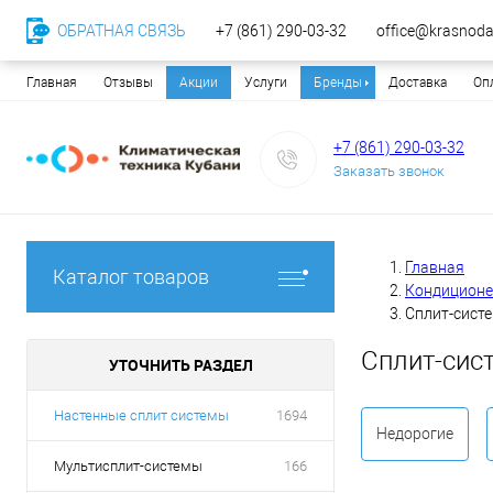
ОБРАТНАЯ СВЯЗЬ
+7 (861) 290-03-32
office@krasnodar
Главная
Отзывы
Акции
Услуги
Бренды
Доставка
Оп
+7 (861) 290-03-32
Заказать звонок
Главная
Каталог товаров
Кондицион
Сплит-сист
Сплит-сис
УТОЧНИТЬ РАЗДЕЛ
Настенные сплит системы
1694
Недорогие
Мультисплит-системы
166