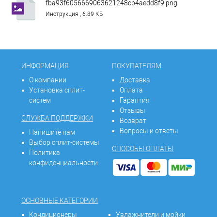
fba93f6056669063621248cb4aedd8f9.png
Инструкция , 6.89 КБ
ИНФОРМАЦИЯ
ПОКУПАТЕЛЯМ
О компании
Доставка
Установка сплит-
Оплата
систем
Гарантия
Отзывы
СЛУЖБА ПОДДЕРЖКИ
Возврат
Вопросы и ответы
Напишите нам
Выбор сплит-системы
СПОСОБЫ ОПЛАТЫ
Политика
конфиденциальности
ОСНОВНЫЕ КАТЕГОРИИ
Кондиционеры
Увлажнители и мойки