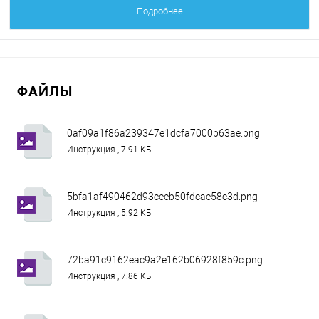
Подробнее
ФАЙЛЫ
0af09a1f86a239347e1dcfa7000b63ae.png
Инструкция , 7.91 КБ
5bfa1af490462d93ceeb50fdcae58c3d.png
Инструкция , 5.92 КБ
72ba91c9162eac9a2e162b06928f859c.png
Инструкция , 7.86 КБ