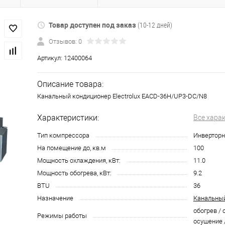
Товар доступен под заказ
(10-12 дней)
Отзывов: 0
Артикул:
12400064
Описание товара:
Канальный кондиционер Electrolux EACD-36H/UP3-DC/N8
Характеристики:
Все хара
Тип компрессора
Инвертор
На помещение до, кв.м
100
Мощность охлаждения, кВт:
11.0
Мощность обогрева, кВт:
9.2
BTU
36
Назначение
Канальный
обогрев / 
Режимы работы
осушение 