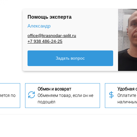
Помощь эксперта
Александр
office@krasnodar-split.ru
+7 938 486-24-25
Задать вопрос
Обмен и возврат
Удобная 
ется по
Обменяем товар, если он не
Оплатите
подошёл
наличны