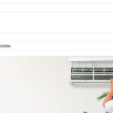
ионеры
.