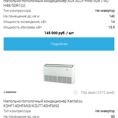
Напольно-потолочный кондиционер AUX ALCF-H48/5DR1/AL-
H48/5DR1(U)
Тип компрессора
Не инвертор
На помещение до, кв.м
140
Мощность охлаждения, кВт:
14
Мощность обогрева, кВт:
15.5
145 000 руб.
/ шт
Подробнее
Под заказ (10-12 дней)
Напольно-потолочный кондиционер Kentatsu
KSHF140HFAN3/KSUT140HFAN3
Тип компрессора
Не инвертор
На помещение до, кв.м
93