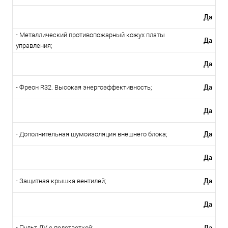
Да
- Металлический противопожарный кожух платы
Да
управления;
Да
Да
- Фреон R32. Высокая энергоэффективность;
Да
Да
- Дополнительная шумоизоляция внешнего блока;
Да
Да
- Защитная крышка вентилей;
Да
Да
- Пульт ДУ с подстветкой;