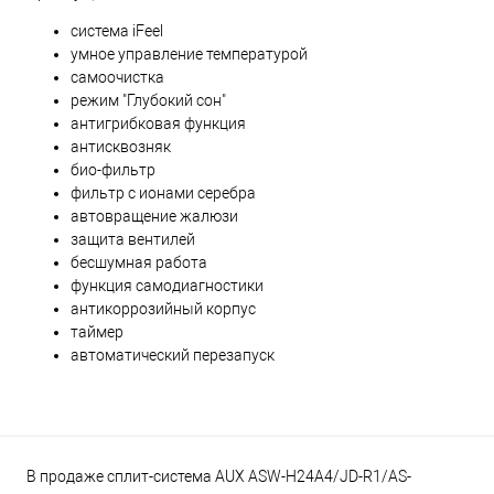
система iFeel
умное управление температурой
самоочистка
режим "Глубокий сон"
антигрибковая функция
антисквозняк
био-фильтр
фильтр с ионами серебра
автовращение жалюзи
защита вентилей
бесшумная работа
функция самодиагностики
антикоррозийный корпус
таймер
автоматический перезапуск
В продаже сплит-система AUX ASW-H24A4/JD-R1/AS-