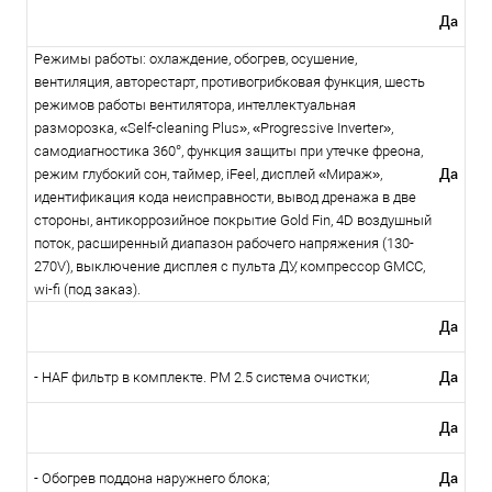
Да
Режимы работы: охлаждение, обогрев, осушение,
вентиляция, авторестарт, противогрибковая функция, шесть
режимов работы вентилятора, интеллектуальная
разморозка, «Self-cleaning Plus», «Progressive Inverter»,
самодиагностика 360°, функция защиты при утечке фреона,
Да
режим глубокий сон, таймер, iFeel, дисплей «Мираж»,
идентификация кода неисправности, вывод дренажа в две
стороны, антикоррозийное покрытие Gold Fin, 4D воздушный
поток, расширенный диапазон рабочего напряжения (130-
270V), выключение дисплея с пульта ДУ, компрессор GMCC,
wi-fi (под заказ).
Да
Да
- HAF фильтр в комплекте. PM 2.5 система очистки;
Да
Да
- Обогрев поддона наружнего блока;