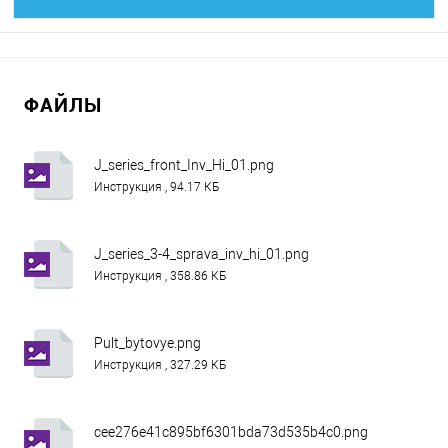
ФАЙЛЫ
J_series_front_Inv_Hi_01.png
Инструкция , 94.17 КБ
J_series_3-4_sprava_inv_hi_01.png
Инструкция , 358.86 КБ
Pult_bytovye.png
Инструкция , 327.29 КБ
cee276e41c895bf6301bda73d535b4c0.png