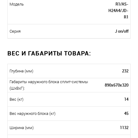
R1/AS-
Модель
H24A4/JD-
R1
J on/off
Серия
ВЕС И ГАБАРИТЫ ТОВАРА:
232
Глубина (мм)
Габариты наружного блока сплит-системы
890х670х320
(ШxВxГ):
14
Вес (кг)
45
Вес наружного блока (кг)
1132
Ширина (мм)