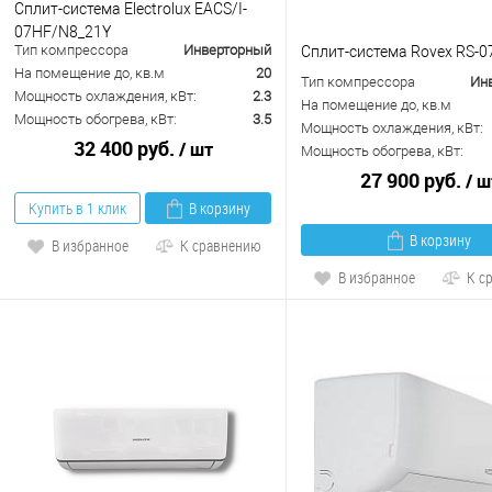
Сплит-система Electrolux EACS/I-
07HF/N8_21Y
Тип компрессора
Инверторный
Сплит-система Rovex RS-
На помещение до, кв.м
20
Тип компрессора
Ин
Мощность охлаждения, кВт:
2.3
На помещение до, кв.м
Мощность обогрева, кВт:
3.5
Мощность охлаждения, кВт:
32 400 руб.
/ шт
Мощность обогрева, кВт:
27 900 руб.
/ ш
Купить в 1 клик
В корзину
В корзину
В избранное
К сравнению
В избранное
К с