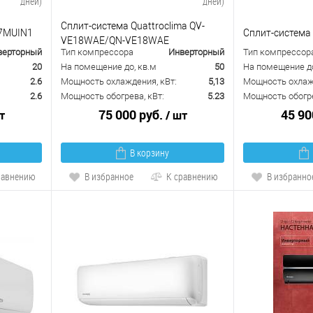
дней)
дней)
Сплит-система Quattroclima QV-
07MUIN1
Сплит-система
VE18WAE/QN-VE18WAE
верторный
Тип компрессора
Инверторный
Тип компрессор
20
На помещение до, кв.м
50
На помещение до
2.6
Мощность охлаждения, кВт:
5,13
Мощность охлажд
2.6
Мощность обогрева, кВт:
5.23
Мощность обогре
75 000 руб.
45 90
т
/ шт
В корзину
равнению
В избранное
К сравнению
В избранно