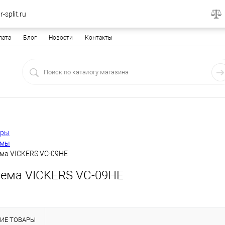
-split.ru
лата
Блог
Новости
Контакты
еры
емы
ема VICKERS VC-09HE
тема VICKERS VC-09HE
ИЕ ТОВАРЫ