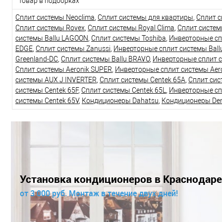
Товар в подборках
Сплит системы Neoclima
,
Сплит системы для квартиры
,
Сплит с
Сплит системы Rovex
,
Сплит системы Royal Clima
,
Сплит систе
системы Ballu LAGOON
,
Сплит системы Toshiba
,
Инверторные сп
EDGE
,
Сплит системы Zanussi
,
Инверторные сплит системы Bal
Greenland-DC
,
Сплит системы Ballu BRAVO
,
Инверторные сплит 
Сплит системы Aeronik SUPER
,
Инверторные сплит системы Aer
системы AUX J INVERTER
,
Сплит системы Centek 65A
,
Сплит сис
системы Centek 65F
,
Сплит системы Centek 65L
,
Инверторные сп
системы Centek 65V
,
Кондиционеры Dahatsu
,
Кондиционеры De
Установка кондиционеров в Краснодаре
от 3 000 руб. Монтаж в течение двух дней!