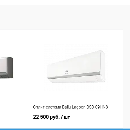
Сплит-система Ballu Lagoon BSD-09HN8
С
22 500 руб.
3
/ шт