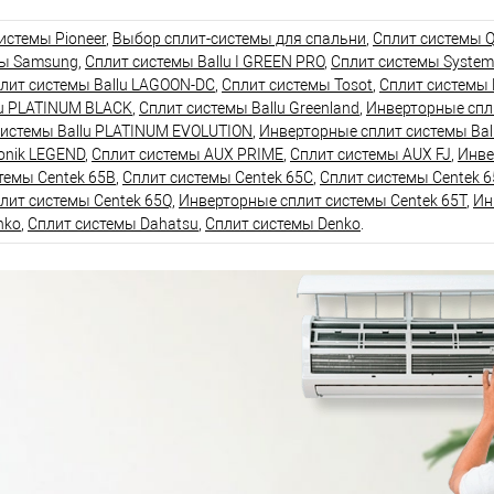
истемы Pioneer
,
Выбор сплит-системы для спальни
,
Сплит системы Q
мы Samsung
,
Сплит системы Ballu I GREEN PRO
,
Сплит системы System
лит системы Ballu LAGOON-DC
,
Сплит системы Tosot
,
Сплит системы 
lu PLATINUM BLACK
,
Сплит системы Ballu Greenland
,
Инверторные спли
системы Ballu PLATINUM EVOLUTION
,
Инверторные сплит системы Bal
onik LEGEND
,
Сплит системы AUX PRIME
,
Сплит системы AUX FJ
,
Инве
темы Centek 65B
,
Сплит системы Centek 65C
,
Сплит системы Centek 6
лит системы Centek 65Q
,
Инверторные сплит системы Centek 65T
,
Ин
nko
,
Сплит системы Dahatsu
,
Сплит системы Denko
.