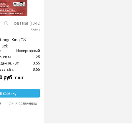
Под заказ (10-12
дней)
Chigo King CS-
lack
а
Инверторный
, кв.м
25
ения, кВт:
3.55
ва, кВт:
3.65
0 руб.
/ шт
В корзину
е
К сравнению