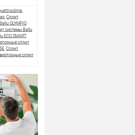
uattroclima
,
air
,
Сплит
Ballu OLYMPIO
т системы Ballu
lu ECO SMART
,
рторные сплит
5E
,
Сплит
верторные сплит