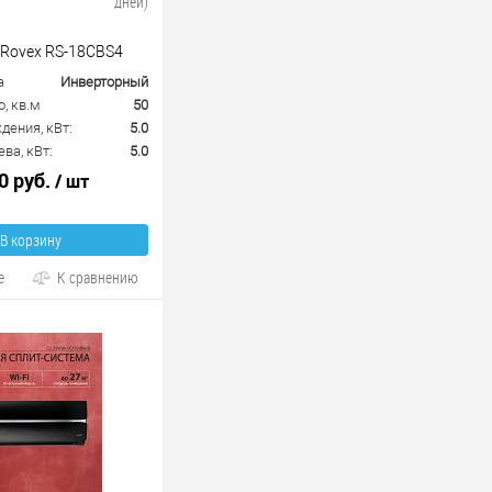
дней)
 Rovex RS-18CBS4
а
Инверторный
, кв.м
50
ения, кВт:
5.0
ва, кВт:
5.0
0 руб.
/ шт
В корзину
е
К сравнению