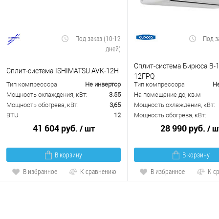
Под заказ (10-12
Под з
дней)
Сплит-система Бирюса B-
Сплит-система ISHIMATSU AVK-12H
12FPQ
Тип компрессора
Не инвертор
Тип компрессора
Н
Мощность охлаждения, кВт:
3.55
На помещение до, кв.м
Мощность обогрева, кВт:
3,65
Мощность охлаждения, кВт:
BTU
12
Мощность обогрева, кВт:
41 604 руб.
28 990 руб.
/ шт
/ ш
В корзину
В корзину
В избранное
К сравнению
В избранное
К с