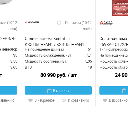
аказ (10-12
Под заказ (10-12
дней)
дней)
12FPR/B-
Сплит-система Kentatsu
Сплит-система 
KSGTI50HFAN1 / KSRTI50HFAN1
25V3A-1C172/B
е инвертор
На помещение до, кв.м
51
Тип компрессор
35
Мощность охлаждения, кВт:
5,1
На помещение до
3.55
Мощность обогрева, кВт:
5,05
Мощность охлажд
3.65
BTU
18
Мощность обогре
80 990 руб.
24 90
т
/ шт
В корзину
равнению
В избранное
К сравнению
В избранно