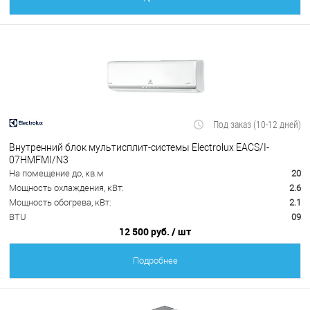
Под заказ (10-12 дней)
Внутренний блок мультисплит-системы Electrolux EACS/I-
07HMFMI/N3
На помещение до, кв.м
20
Мощность охлаждения, кВт:
2.6
Мощность обогрева, кВт:
2.1
BTU
09
12 500 руб.
/ шт
Подробнее