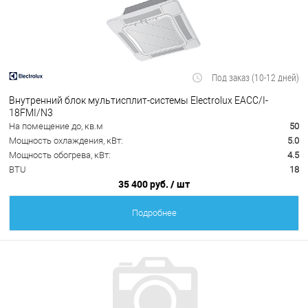
Под заказ (10-12 дней)
Внутренний блок мультисплит-системы Electrolux EACС/I-
18FMI/N3
На помещение до, кв.м
50
Мощность охлаждения, кВт:
5.0
Мощность обогрева, кВт:
4.5
BTU
18
35 400 руб.
/ шт
Подробнее