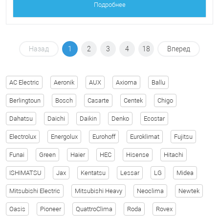
Подробнее
Назад
1
2
3
4
18
Вперед
AC Electric
Aeronik
AUX
Axioma
Ballu
Berlingtoun
Bosch
Casarte
Centek
Chigo
Dahatsu
Daichi
Daikin
Denko
Ecostar
Electrolux
Energolux
Eurohoff
Euroklimat
Fujitsu
Funai
Green
Haier
HEC
Hisense
Hitachi
ISHIMATSU
Jax
Kentatsu
Lessar
LG
Midea
Mitsubishi Electric
Mitsubishi Heavy
Neoclima
Newtek
Oasis
Pioneer
QuattroClima
Roda
Rovex