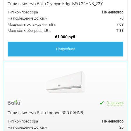
Сплит-система Ballu Olympio Edge BSO-24HN8_22Y
Тип компрессора
Не инвертор
На помещение до, кв.м
70
Мощность охлаждения, кВт:
7.03
Мощность обогрева, кВт:
7.33
61 000 руб.
Подробнее
В наличии
Сплит-система Ballu Lagoon BSD-09HN8
Тип компрессора
Не инвертор
На помещение до, кв.м
25