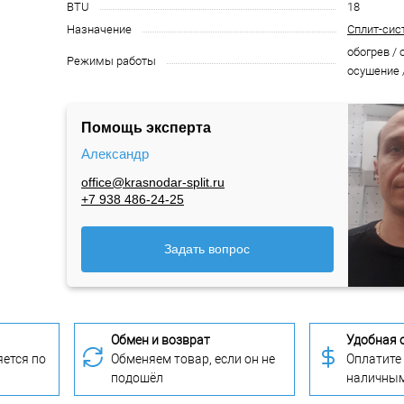
BTU
18
Назначение
Сплит-сис
обогрев / 
Режимы работы
осушение 
Помощь эксперта
Александр
office@krasnodar-split.ru
+7 938 486-24-25
Задать вопрос
Обмен и возврат
Удобная 
ется по
Обменяем товар, если он не
Оплатите
подошёл
наличны