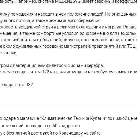
вность. Например, система MSZ-LN25VG имеет сезонный коэффици
ртину помещения и находит в нем положение людей. На этих данны
ушного потока, а также режим энергосбережения.
корость воздушной струи в режимах охлаждения и нагрева. Разде
ещения, а также комфортные условия одновременно для нескольк
ыстро избавиться от бактерий, вирусов, аллергенов и пыли, а такж
е около оживленных городских магистралей, предприятий или ТЭЦ
 запахи.
ром и бактерицидным фильтром с ионами серебра.
истем с хладагентом R22 на данные модели не требуется замена и
 хладагента R32.
аснодаре в магазине “Климатическая Техника Кубани” по низкой цене
 и помещений площадью до 50 квадратов.
зу с бесплатной доставкой по Краснодару на сайте.