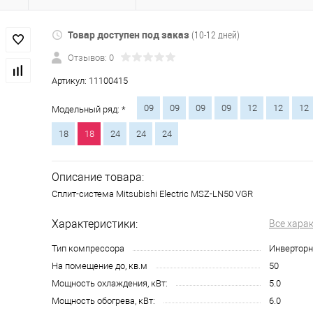
Товар доступен под заказ
(10-12 дней)
Отзывов: 0
Артикул:
11100415
09
09
09
09
12
12
12
Модельный ряд: *
18
18
24
24
24
Описание товара:
Сплит-система Mitsubishi Electric MSZ-LN50 VGR
Характеристики:
Все хара
Тип компрессора
Инвертор
На помещение до, кв.м
50
Мощность охлаждения, кВт:
5.0
Мощность обогрева, кВт:
6.0