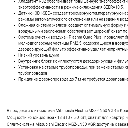
Хладагент R32 обеспечивает повышенную энергоэффекти
энергоэффективности в режиме охлаждения SEER=10,5.
Датчик «3D I-SEE» создает трехмерную температурную ка
режимы автоматического отклонения или наведения возд
Сложная система жалюзи создает оптимальную форму и с
воздушными заслонками обеспечивает широкий охват пом
Система очистки воздуха «Plasma Quad Plus» позволяет б
мелкодисперсные частицы PM2.5, содержащиеся в воздух
дезодорирующий фильтр эффективно удаляет неприятные
Низкий уровень шума.
Внутренние блоки комплектуются дезодорирующим фильт
Установка на старые трубопроводы: при замене старых с
трубопроводов.
При длине фреонопровода до 7 м не требуется дозаправка
В продаже сплит-система Mitsubishi Electric MSZ-LN50 VGR в Кр
Мощности кондиционера - 18 BTU / 5.0 кВт, хватит для квартир
Сплит-система Mitsubishi Electric MSZ-LN50 VGR доступна к зака