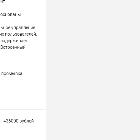
ент
х основаны
льное управление
их пользователей.
е задерживает
. Встроенный
ли промывка
 - 436000 рублей.