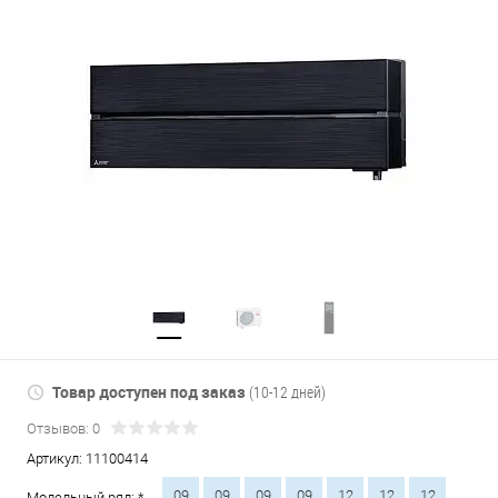
Товар доступен под заказ
(10-12 дней)
Отзывов: 0
Артикул:
11100414
09
09
09
09
12
12
12
Модельный ряд: *