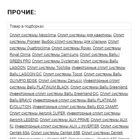
ПРОЧИЕ:
Товар в подборках
Сплит системы Neoclima
,
Сплит системы для квартиры
,
Сплит
системы Pioneer
,
Выбор сплит-системы для спальни
,
Сплит
системы Quattroclima
,
Сплит системы Rovex
,
Сплит системы
Royal Clima
,
Сплит системы Samsung
,
Сплит системы Ballu I
GREEN PRO
,
Сплит системы Systemair
,
Сплит системы Ballu
LAGOON
,
Сплит системы Toshiba
,
Инверторные сплит системы
Ballu LAGOON-DC
,
Сплит системы Tosot
,
Сплит системы Ballu
OLYMPIO EDGE
,
Сплит системы Zanussi
,
Инверторные сплит
системы Ballu PLATINUM BLACK
,
Сплит системы Ballu Greenland
,
Инверторные сплит системы Ballu Greenland-DC
,
Сплит системы
Ballu BRAVO
,
Инверторные сплит системы Ballu PLATINUM
EVOLUTION
,
Инверторные сплит системы Ballu ECO SMART
,
Сплит системы Aeronik SUPER
,
Инверторные сплит системы
Aeronik LEGEND
,
Сплит системы AUX PRIME
,
Сплит системы AUX
FJ
,
Инверторные сплит системы AUX J INVERTER
,
Сплит системы
Centek 65A
,
Сплит системы Centek 65B
,
Сплит системы Centek