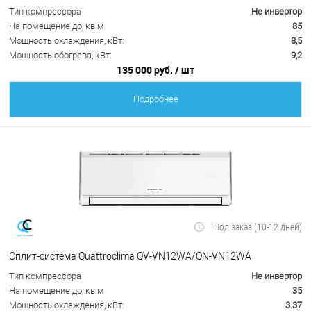
Тип компрессора
Не инвертор
На помещение до, кв.м
85
Мощность охлаждения, кВт:
8,5
Мощность обогрева, кВт:
9,2
135 000 руб.
/ шт
Подробнее
Под заказ (10-12 дней)
Сплит-система Quattroclima QV-VN12WA/QN-VN12WA
Тип компрессора
Не инвертор
На помещение до, кв.м
35
Мощность охлаждения, кВт:
3.37