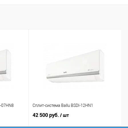
Р
D-07HN8
Сплит-система Ballu BSDI-12HN1
С
42 500 руб.
2
/ шт