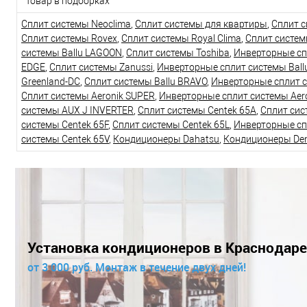
Товар в подборках
Сплит системы Neoclima
,
Сплит системы для квартиры
,
Сплит с
Сплит системы Rovex
,
Сплит системы Royal Clima
,
Сплит систе
системы Ballu LAGOON
,
Сплит системы Toshiba
,
Инверторные сп
EDGE
,
Сплит системы Zanussi
,
Инверторные сплит системы Bal
Greenland-DC
,
Сплит системы Ballu BRAVO
,
Инверторные сплит 
Сплит системы Aeronik SUPER
,
Инверторные сплит системы Aer
системы AUX J INVERTER
,
Сплит системы Centek 65A
,
Сплит сис
системы Centek 65F
,
Сплит системы Centek 65L
,
Инверторные сп
системы Centek 65V
,
Кондиционеры Dahatsu
,
Кондиционеры De
Установка кондиционеров в Краснодаре
от 3 000 руб. Монтаж в течение двух дней!