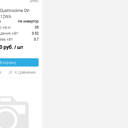
дней)
Quattroclima QV-
E12WA
а
Не инвертор
, кв.м
35
ения, кВт:
3.52
ва, кВт:
3.7
0 руб.
/ шт
В корзину
е
К сравнению