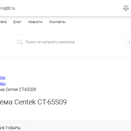
-split.ru
лата
Блог
Новости
Контакты
еры
емы
ма Centek CT-65S09
ема Centek CT-65S09
ИЕ ТОВАРЫ