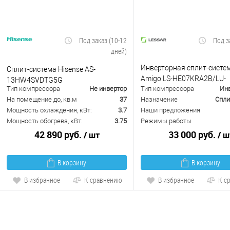
Под заказ (10-12
Под з
дней)
Инверторная сплит-систем
Сплит-система Hisense AS-
Amigo LS-HE07KRA2B/LU-
13HW4SVDTG5G
Тип компрессора
Не инвертор
Тип компрессора
Ин
HE07KRA2B
На помещение до, кв.м
37
Назначение
Спли
Мощность охлаждения, кВт:
3.7
Наши предложения
Мощность обогрева, кВт:
3.75
Режимы работы
42 890 руб.
33 000 руб.
/ шт
/ ш
В корзину
В корзину
В избранное
К сравнению
В избранное
К с