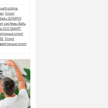
uattroclima
,
air
,
Сплит
Ballu OLYMPIO
т системы Ballu
lu ECO SMART
,
рторные сплит
5E
,
Сплит
верторные сплит