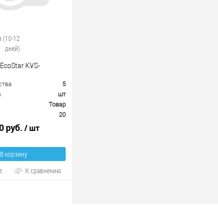
з (10-12
дней)
EcoStar KVS-
ства
5
а
шт
Товар
20
0 руб.
/ шт
В корзину
е
К сравнению