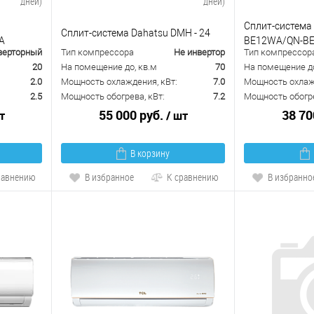
дней)
дней)
Сплит-система 
Сплит-система Dahatsu DMH - 24
A
BE12WA/QN-B
верторный
Тип компрессора
Не инвертор
Тип компрессор
20
На помещение до, кв.м
70
На помещение до
2.0
Мощность охлаждения, кВт:
7.0
Мощность охлажд
2.5
Мощность обогрева, кВт:
7.2
Мощность обогре
55 000 руб.
38 70
т
/ шт
В корзину
равнению
В избранное
К сравнению
В избранно