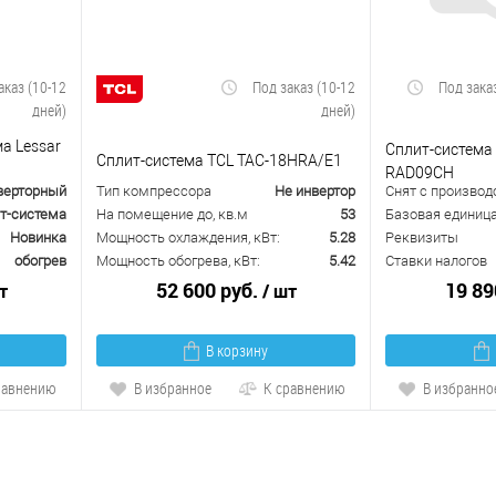
аказ (10-12
Под заказ (10-12
Под зака
дней)
дней)
а Lessar
Сплит-система 
Сплит-система TCL TAC-18HRA/E1
RAD09CH
верторный
Тип компрессора
Не инвертор
Снят с производ
т-система
На помещение до, кв.м
53
Базовая единиц
Новинка
Мощность охлаждения, кВт:
5.28
Реквизиты
обогрев
Мощность обогрева, кВт:
5.42
Ставки налогов
52 600 руб.
19 89
т
/ шт
В корзину
равнению
В избранное
К сравнению
В избранно