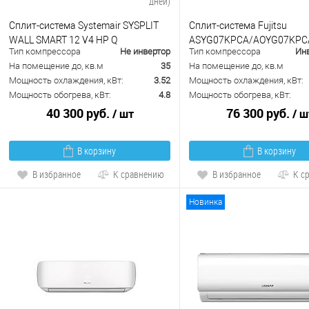
дней)
Сплит-система Systemair SYSPLIT
Сплит-система Fujitsu
WALL SMART 12 V4 HP Q
ASYG07KPCA/AOYG07KPC
Тип компрессора
Не инвертор
Тип компрессора
Ин
На помещение до, кв.м
35
На помещение до, кв.м
Мощность охлаждения, кВт:
3.52
Мощность охлаждения, кВт:
Мощность обогрева, кВт:
4.8
Мощность обогрева, кВт:
40 300 руб.
76 300 руб.
/ шт
/ ш
В корзину
В корзину
В избранное
К сравнению
В избранное
К с
Новинка