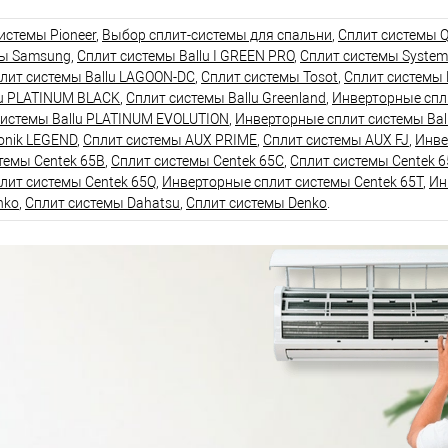
истемы Pioneer
,
Выбор сплит-системы для спальни
,
Сплит системы Q
мы Samsung
,
Сплит системы Ballu I GREEN PRO
,
Сплит системы System
лит системы Ballu LAGOON-DC
,
Сплит системы Tosot
,
Сплит системы 
lu PLATINUM BLACK
,
Сплит системы Ballu Greenland
,
Инверторные спли
системы Ballu PLATINUM EVOLUTION
,
Инверторные сплит системы Bal
onik LEGEND
,
Сплит системы AUX PRIME
,
Сплит системы AUX FJ
,
Инве
темы Centek 65B
,
Сплит системы Centek 65C
,
Сплит системы Centek 6
лит системы Centek 65Q
,
Инверторные сплит системы Centek 65T
,
Ин
nko
,
Сплит системы Dahatsu
,
Сплит системы Denko
.